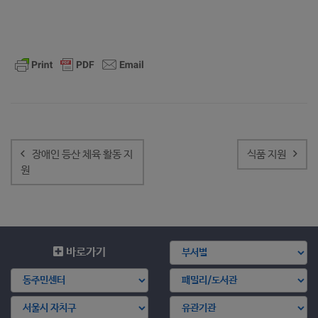
글
내
장애인 등산 체육 활동 지
식품 지원
비
원
게
이
션
바로가기