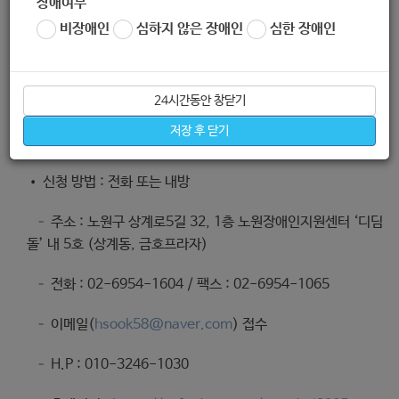
장애여부
비장애인
심하지 않은 장애인
심한 장애인
신청방법
24시간동안 창닫기
저장 후 닫기
• 신청 기간 : 5월 중
• 신청 방법 : 전화 또는 내방
– 주소 : 노원구 상계로5길 32, 1층 노원장애인지원센터 ‘디딤
돌’ 내 5호 (상계동, 금호프라자)
– 전화 : 02-6954-1604 / 팩스 : 02-6954-1065
– 이메일(
hsook58@naver.com
) 접수
– H.P : 010-3246-1030