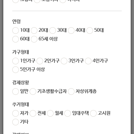
연령
10대
20대
30대
40대
50대
지원대상
60대
65세 이상
가구형태
• 대상 : 장애인, 비장애인
1인가구
2인가구
3인가구
4인가구
5인가구 이상
경제상황
지원내용
일반
기초생활수급자
차상위계층
주거형태
• 눈으로 보고 몸으로 체험하여 자연과 더불어 사람이 공존함을
자가
전세
월세
임대주택
고시원
느끼게 하고 자연생태계 보호 의식을 고취하기 위해 자연 생태 체
기타
험, 체험 시 체험비 일부 비용 지원