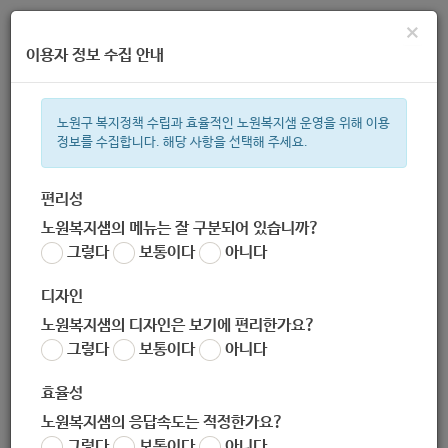
×
이용자 정보 수집 안내
노원구 복지정책 수립과 효율적인 노원복지샘 운영을 위해 이용
정보를 수집합니다. 해당 사항을 선택해 주세요.
주간 인기검색어
복지관
지원금
ìº
이용시설
성민복지관
상이군
임산부
편리성
노원복지샘의 메뉴는 잘 구분되어 있습니까?
한눈으로 보는 복지 정보
그렇다
보통이다
아니다
디자인
노원복지샘의 디자인은 보기에 편리한가요?
그렇다
보통이다
아니다
효율성
노원복지샘의 응답속도는 적정한가요?
체험 및 여행 지원
그렇다
보통이다
아니다