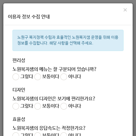
×
이용자 정보 수집 안내
노원구 복지정책 수립과 효율적인 노원복지샘 운영을 위해 이용
정보를 수집합니다. 해당 사항을 선택해 주세요.
주간 인기검색어
지원금
복지관
이용시설
성민복지관
ìº
쉼터
미용
임산
편리성
노원복지샘의 메뉴는 잘 구분되어 있습니까?
한눈으로 보는 복지 정보
그렇다
보통이다
아니다
디자인
노원복지샘의 디자인은 보기에 편리한가요?
그렇다
보통이다
아니다
효율성
노원복지샘의 응답속도는 적정한가요?
[지역조직화사업 : 주민만나기]
그렇다
보통이다
아니다