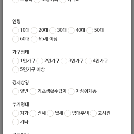
연령
10대
20대
30대
40대
50대
지원대상
60대
65세 이상
가구형태
지원대상: 지역주민
1인가구
2인가구
3인가구
4인가구
5인가구 이상
경제상황
일반
기초생활수급자
차상위계층
지원내용
주거형태
자가
전세
월세
임대주택
고시원
지원내용: 복지사각지대 발굴 및 복지관 홍보
기타
운영시간: 2026년 2월 ~ 12월