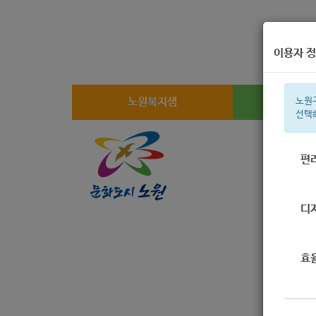
이용자 정
노원복지샘
복지
노원
선택
편
주간 인기검
디
효