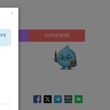
×
시설찾기
공유복지 플랫폼
사항을
상계1
미용
체육
í©ê²©
안심일자리
치과
후원
멘토
음악
음식