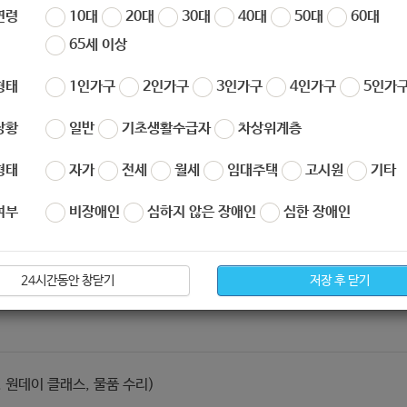
이다(마.마.모)]
연령
10대
20대
30대
40대
50대
60대
65세 이상
형태
1인가구
2인가구
3인가구
4인가구
5인가구
상황
일반
기초생활수급자
차상위계층
형태
자가
전세
월세
임대주택
고시원
기타
여부
비장애인
심하지 않은 장애인
심한 장애인
24시간동안 창닫기
저장 후 닫기
 원데이 클래스, 물품 수리)