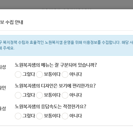
보 수집 안내
정보
복지서비스 신청
복지
구 복지정책 수립과 효율적인 노원복지샘 운영을 위해 이용정보를 수집합니다. 해당 
해 주세요.
노원복지샘의 메뉴는 잘 구분되어 있습니까?
리성
그렇다
보통이다
아니다
색어
지원금
복지관
이용시설
ìº
성민복지관
쉼터
월세
임산부
노원복지샘의 디자인은 보기에 편리한가요?
자인
그렇다
보통이다
아니다
노원복지샘의 응답속도는 적정한가요?
율성
그렇다
보통이다
아니다