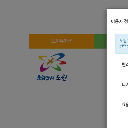
이용자 정
노원복지샘
복지
노원
선택
편
주간 인기검
디
효