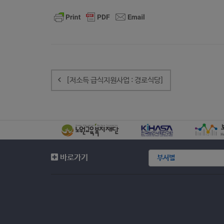
글
내
[저소득 급식지원사업 : 경로식당]
비
게
이
션
바로가기