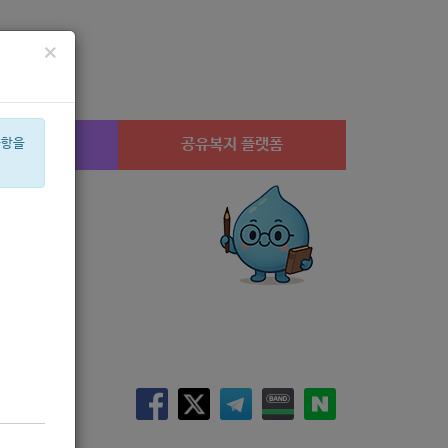
×
시설찾기
공유복지 플랫폼
사항을
이
월세
네이버
휠체어
스팀
설
공모
체육
은둔
보훈
대형
성