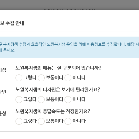
보 수집 안내
정보
복지서비스 신청
복지
구 복지정책 수립과 효율적인 노원복지샘 운영을 위해 이용정보를 수집합니다. 해당 
해 주세요.
노원복지샘의 메뉴는 잘 구분되어 있습니까?
리성
그렇다
보통이다
아니다
색어
복지관
지원금
이용시설
ìº
성민복지관
쉼터
임산부
아픈아
노원복지샘의 디자인은 보기에 편리한가요?
자인
그렇다
보통이다
아니다
노원복지샘의 응답속도는 적정한가요?
율성
그렇다
보통이다
아니다