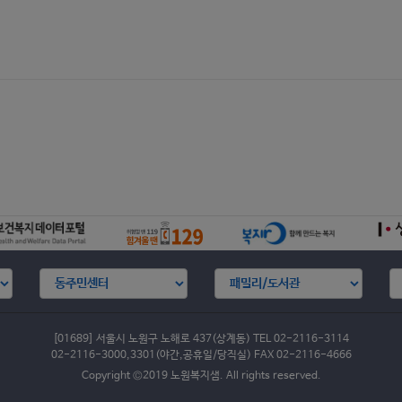
[01689] 서울시 노원구 노해로 437(상계동) TEL 02-2116-3114
02-2116-3000,3301(야간,공휴일/당직실) FAX 02-2116-4666
Copyright ©2019 노원복지샘. All rights reserved.