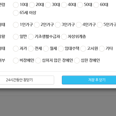
 상담]
연령
10대
20대
30대
40대
50대
60대
65세 이상
형태
1인가구
2인가구
3인가구
4인가구
5인가구
상황
일반
기초생활수급자
차상위계층
형태
자가
전세
월세
임대주택
고시원
기타
여부
비장애인
심하지 않은 장애인
심한 장애인
24시간동안 창닫기
저장 후 닫기