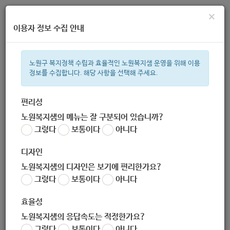
×
이용자 정보 수집 안내
노원구 복지정책 수립과 효율적인 노원복지샘 운영을 위해 이용
정보를 수집합니다. 해당 사항을 선택해 주세요.
주간 인기검색어
ìº
복지관
지원금
이용시설
상이군
성민복지관
임산부
편리성
노원복지샘의 메뉴는 잘 구분되어 있습니까?
한눈으로 보는 복지 정보
그렇다
보통이다
아니다
디자인
노원복지샘의 디자인은 보기에 편리한가요?
그렇다
보통이다
아니다
효율성
노원복지샘의 응답속도는 적정한가요?
[저소득 급식지원사업 : 경로식
그렇다
보통이다
아니다