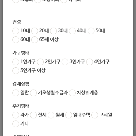
당, 도시락, 밑반찬 배달]
연령
10대
20대
30대
40대
50대
60대
65세 이상
지원대상
가구형태
1인가구
2인가구
3인가구
4인가구
경로식당 : 60세 이상
5인가구 이상
도시락 & 밑반찬 : 65세 이상
경제상황
월계동 거주 및 저소득 어르신
일반
기초생활수급자
차상위계층
주거형태
자가
전세
월세
임대주택
고시원
기타
지원내용