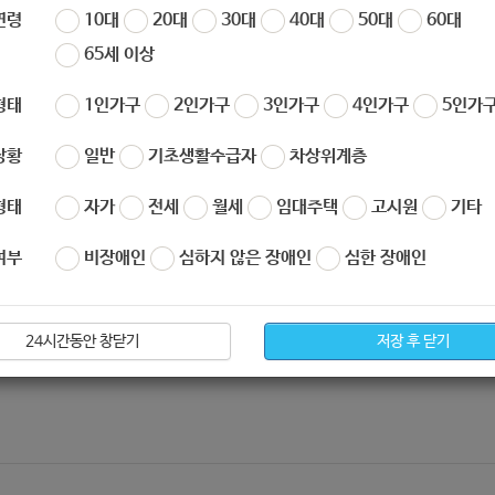
연령
10대
20대
30대
40대
50대
60대
65세 이상
형태
1인가구
2인가구
3인가구
4인가구
5인가구
상황
일반
기초생활수급자
차상위계층
형태
자가
전세
월세
임대주택
고시원
기타
여부
비장애인
심하지 않은 장애인
심한 장애인
24시간동안 창닫기
저장 후 닫기