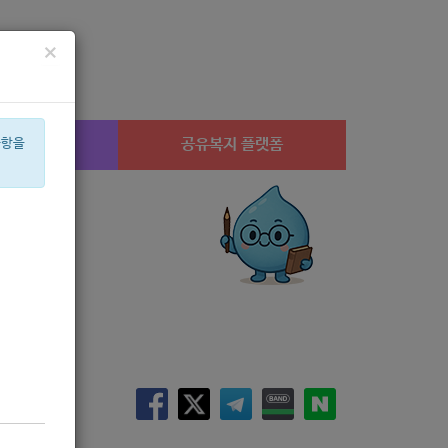
×
시설찾기
공유복지 플랫폼
사항을
산부
아픈아이
은둔
휠체어
공모
월세
체육
가구
상계1
음식물