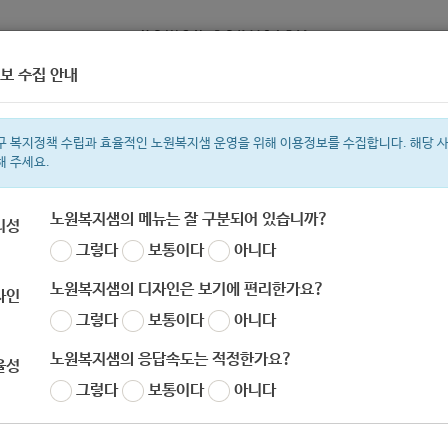
보 수집 안내
정보
복지서비스 신청
복지
구 복지정책 수립과 효율적인 노원복지샘 운영을 위해 이용정보를 수집합니다. 해당 
해 주세요.
노원복지샘의 메뉴는 잘 구분되어 있습니까?
리성
그렇다
보통이다
아니다
색어
복지관
지원금
이용시설
ìº
성민복지관
쉼터
미용
신장
임
노원복지샘의 디자인은 보기에 편리한가요?
자인
그렇다
보통이다
아니다
노원복지샘의 응답속도는 적정한가요?
율성
그렇다
보통이다
아니다