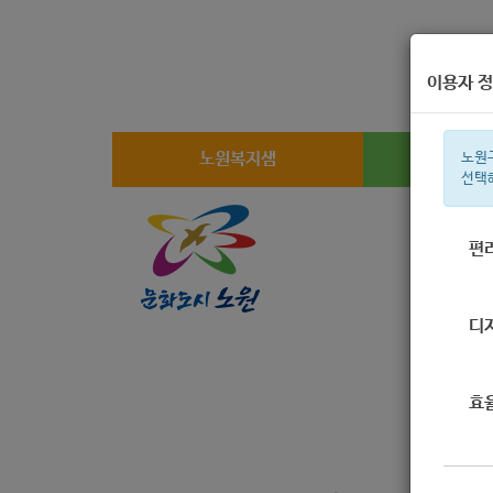
이용자 정
노원복지샘
복지
노원
선택
편
주간 인기검
디
효