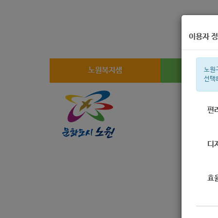
이용자 정
노원복지샘
복지
노원
선택
편
주간 인기검
디
효