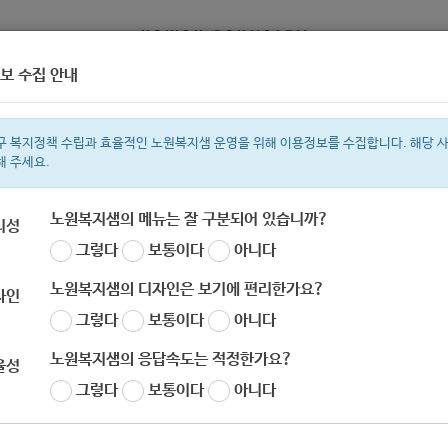
보 수집 안내
정보
복지서비스 신청
복지
구 복지정책 수립과 효율적인 노원복지샘 운영을 위해 이용정보를 수집합니다. 해당 
해 주세요.
노원복지샘의 메뉴는 잘 구분되어 있습니까?
리성
그렇다
보통이다
아니다
색어
복지관
지원금
이용시설
ìº
성민복지관
쉼터
월세
체육
임
노원복지샘의 디자인은 보기에 편리한가요?
자인
그렇다
보통이다
아니다
노원복지샘의 응답속도는 적정한가요?
율성
그렇다
보통이다
아니다