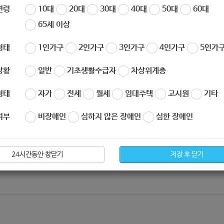
연령
10대
20대
30대
40대
50대
60대
65세 이상
형태
1인가구
2인가구
3인가구
4인가구
5인가구
상황
일반
기초생활수급자
차상위계층
형태
자가
전세
월세
임대주택
고시원
기타
부활동이 어려운 장애인
여부
비장애인
심하지 않은 장애인
심한 장애인
24시간동안 창닫기
저장 후 닫기