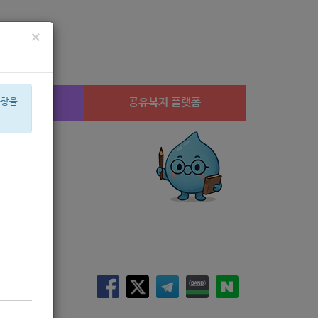
×
시설찾기
공유복지 플랫폼
사항을
산부
설
공모
성민
캠페인
고용장려금
노년
수당
아픈아이
경지