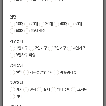
로그램]
연령
10대
20대
30대
40대
50대
60대
65세 이상
지원대상
가구형태
1인가구
2인가구
3인가구
4인가구
지원대상 및 인원
5인가구 이상
(1)놀이치료: 경계선지능 및 장애등급을 받지 않은 특수교육
경제상황
대상 8~10세 아동 (4명)
일반
기초생활수급자
차상위계층
(2)음악치료: 발달장애 8~10세 아동 (4명)
(3)특수체육: 발달지연-장애 유아 6~7세 4명 / 발달장애 아
주거형태
동 8~10세 (4명)
자가
전세
월세
임대주택
고시원
(4)장애아동-청소년 생활체육: 발달장애 아동-청소년
기타
11~19세 (6명)