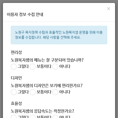
×
이용자 정보 수집 안내
노원구 복지정책 수립과 효율적인 노원복지샘 운영을 위해 이용
정보를 수집합니다. 해당 사항을 선택해 주세요.
주간 인기검색어
복지관
지원금
이용시설
성민복지관
ìº
쉼터
월세
í©ê
편리성
노원복지샘의 메뉴는 잘 구분되어 있습니까?
한눈으로 보는 복지 정보
그렇다
보통이다
아니다
디자인
노원복지샘의 디자인은 보기에 편리한가요?
그렇다
보통이다
아니다
효율성
노원복지샘의 응답속도는 적정한가요?
[장애인특화사업 : 장애인치료프
그렇다
보통이다
아니다