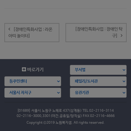
글
내
[장애인특화사업 : 장애인 탁
[장애인특화사업 : 라온
비
아띠 놀이터]
구]
게
이
션
바로가기
[01689] 서울시 노원구 노해로 437(상계동) TEL 02-2116-3114
02-2116-3000,3301(야간,공휴일/당직실) FAX 02-2116-4666
Copyright ©2019 노원복지샘. All rights reserved.