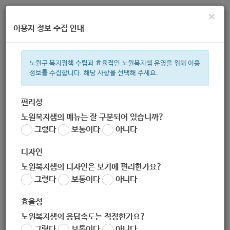
×
이용자 정보 수집 안내
노원구 복지정책 수립과 효율적인 노원복지샘 운영을 위해 이용
정보를 수집합니다. 해당 사항을 선택해 주세요.
주간 인기검색어
복지관
ìº
지원금
이용시설
성민복지관
상이군
월세
임
편리성
노원복지샘의 메뉴는 잘 구분되어 있습니까?
한눈으로 보는 복지 정보
그렇다
보통이다
아니다
디자인
노원복지샘의 디자인은 보기에 편리한가요?
그렇다
보통이다
아니다
효율성
노원복지샘의 응답속도는 적정한가요?
[장애인통합재활서비스 : 그룹
그렇다
보통이다
아니다