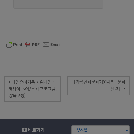
글
내
[가족친화문화지원사업 : 문화
[영유아가족 지원사업 :
비
영유아 놀이/문화 프로그램,
달력]
게
양육코칭]
이
션
바로가기