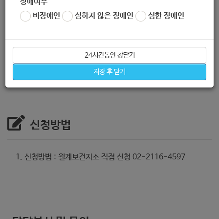
장애여부
비장애인
심하지 않은 장애인
심한 장애인
– 그룹재활운동 : 신체기능회복운동， 근력강화운동， 스트레칭
– 만성질환예방관리교육 : 고혈압， 당뇨， 이상지질혈증
– 구강보건교육 : 구강보건 상담·교육， 칫솔바꾸기
24시간동안 창닫기
– 정서지원프로그램 : 아로마테라피
저장 후 닫기
신청방법
신청방법 : 월계보건지소 직접 신청 02-2116-4597