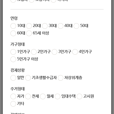
재활 운동]
연령
10대
20대
30대
40대
50대
60대
65세 이상
지원대상
가구형태
1인가구
2인가구
3인가구
4인가구
지원대상 : 지체·뇌병변장애인 등 15명 내외(법적 등록 장애
5인가구 이상
인， 정신장애인 제외)
경제상황
일반
기초생활수급자
차상위계층
주거형태
지원내용
자가
전세
월세
임대주택
고시원
기타
지원내용