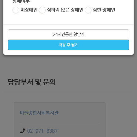
장애여부
비장애인
심하지 않은 장애인
심한 장애인
신청방법
24시간동안 창닫기
복지관 내방 및 유선전화(02-971-8387)
저장 후 닫기
담당부서 및 문의
마들종합사회복지관
02-971-8387