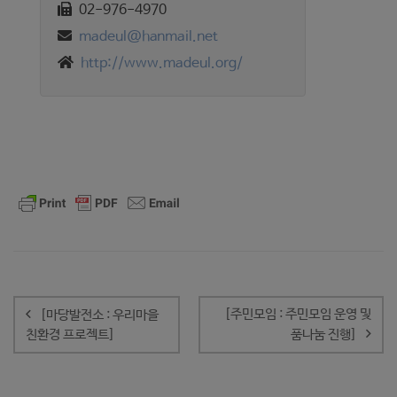
02-976-4970
madeul@hanmail.net
http://www.madeul.org/
글
내
[주민모임 : 주민모임 운영 및
[마당발전소 : 우리마을
비
친환경 프로젝트]
품나눔 진행]
게
이
션