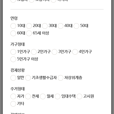
체어 대여]
연령
10대
20대
30대
40대
50대
60대
65세 이상
지원대상
가구형태
1인가구
2인가구
3인가구
4인가구
노원구 거주 지역주민
5인가구 이상
경제상황
일반
기초생활수급자
차상위계층
지원내용
주거형태
자가
전세
월세
임대주택
고시원
지역주민 편의증진을 위한 복사 서비스, 휠체어 대여 제공
기타