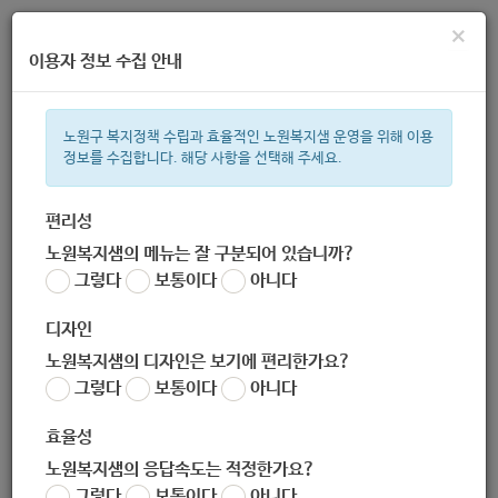
×
이용자 정보 수집 안내
노원구 복지정책 수립과 효율적인 노원복지샘 운영을 위해 이용
정보를 수집합니다. 해당 사항을 선택해 주세요.
주간 인기검색어
복지관
지원금
ìº
이용시설
성민복지관
임산부
쉼터
상
편리성
노원복지샘의 메뉴는 잘 구분되어 있습니까?
한눈으로 보는 복지 정보
그렇다
보통이다
아니다
디자인
노원복지샘의 디자인은 보기에 편리한가요?
그렇다
보통이다
아니다
효율성
노원복지샘의 응답속도는 적정한가요?
[일상생활 지원 : 복사 서비스, 휠
그렇다
보통이다
아니다