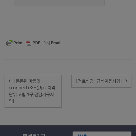
글
내
[든든한 마음잇
[경로식당 : 급식지원사업]
비
(connect)소-(所) : 지역
게
단위 고립가구 전담기구사
이
업]
션