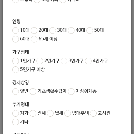
부 맞춤형 지원사업]
연령
10대
20대
30대
40대
50대
60대
65세 이상
지원대상
가구형태
1인가구
2인가구
3인가구
4인가구
1.지원대상
5인가구 이상
(1) 노원구 공릉1동, 공릉2동, 하계2동 거주자
경제상황
(2) 연령무관
일반
기초생활수급자
차상위계층
2.선정기준
주거형태
자가
전세
월세
임대주택
고시원
(2) 사회적 접촉을 회피하며 삶의 범위를 제한해 가는 가구
기타