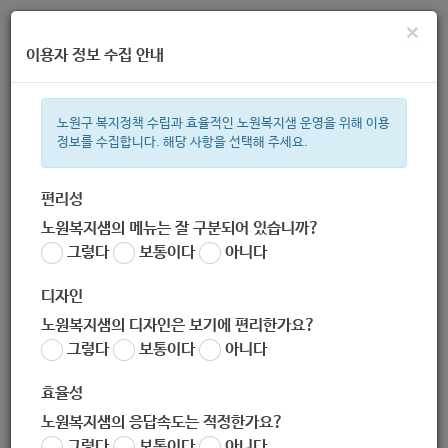
×
이용자 정보 수집 안내
노원구 복지정책 수립과 효율적인 노원복지샘 운영을 위해 이용
정보를 수집합니다. 해당 사항을 선택해 주세요.
주간 인기검색어
복지관
지원금
이용시설
ìº
성민복지관
쉼터
월세
체육
편리성
노원복지샘의 메뉴는 잘 구분되어 있습니까?
한눈으로 보는 복지 정보
그렇다
보통이다
아니다
디자인
노원복지샘의 디자인은 보기에 편리한가요?
그렇다
보통이다
아니다
효율성
노원복지샘의 응답속도는 적정한가요?
[은(둔)‘나와라 뚝딱 : 은둔, 거
그렇다
보통이다
아니다