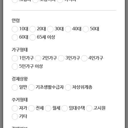
돌봄부모 집단상담]
연령
10대
20대
30대
40대
50대
60대
65세 이상
지원대상
가구형태
1인가구
2인가구
3인가구
4인가구
1. 지원대상: 경계선 지능인 자녀를 양육하는 부모
5인가구 이상
경제상황
일반
기초생활수급자
차상위계층
지원내용
주거형태
자가
전세
월세
임대주택
고시원
1. 지원내용: 경계선 지능인 자녀를 양육하는 부모의 양육스트레
기타
스 해소를 위한 집단상담·사후모임·문화체험 지원