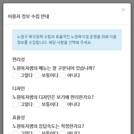
×
이용자 정보 수집 안내
노원구 복지정책 수립과 효율적인 노원복지샘 운영을 위해 이용
정보를 수집합니다. 해당 사항을 선택해 주세요.
주간 인기검색어
복지관
지원금
이용시설
성민복지관
ìº
쉼터
월세
í©ê
편리성
노원복지샘의 메뉴는 잘 구분되어 있습니까?
한눈으로 보는 복지 정보
그렇다
보통이다
아니다
디자인
노원복지샘의 디자인은 보기에 편리한가요?
그렇다
보통이다
아니다
효율성
노원복지샘의 응답속도는 적정한가요?
[온가족보듬 : 경계선지능인자녀
그렇다
보통이다
아니다