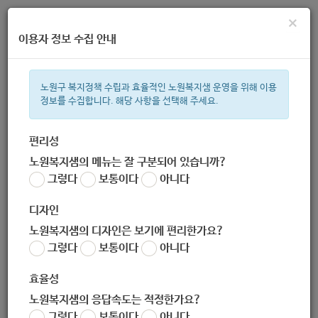
×
이용자 정보 수집 안내
노원구 복지정책 수립과 효율적인 노원복지샘 운영을 위해 이용
정보를 수집합니다. 해당 사항을 선택해 주세요.
주간 인기검색어
지원금
복지관
이용시설
성민복지관
ìº
쉼터
월세
í©ê
편리성
노원복지샘의 메뉴는 잘 구분되어 있습니까?
한눈으로 보는 복지 정보
그렇다
보통이다
아니다
디자인
노원복지샘의 디자인은 보기에 편리한가요?
그렇다
보통이다
아니다
효율성
노원복지샘의 응답속도는 적정한가요?
여성장애인 홈헬퍼 파견 및 한솔
그렇다
보통이다
아니다