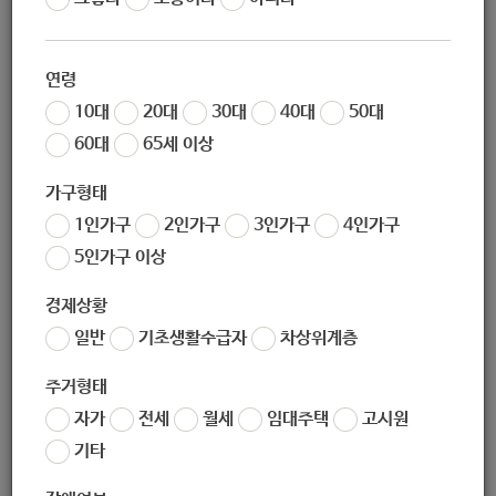
교육희망재단 에듀케어 시즌7
연령
10대
20대
30대
40대
50대
60대
65세 이상
지원대상
가구형태
1인가구
2인가구
3인가구
4인가구
<홈헬퍼 파견사업>
5인가구 이상
• 서울시에 거주하는 ⌈장애인복지법⌋ 상 등록 장애인으로 임신·
경제상황
출산 또는 만 9세 미만 자녀를 양육하고 있는 여성 장애인
일반
기초생활수급자
차상위계층
※ 지적·자폐·정신·뇌병변 여성 장애인 경우, 만 12세 미만 자녀
주거형태
지원 가능
자가
전세
월세
임대주택
고시원
• 임신 출산 예정이거나 만 9세 미만 자녀를 양육하고 있는 여성
기타
장애인 (단, 지적·자폐·정신 여성장애인의 경우 만 12세 미만 자
녀까지 예외 인정)