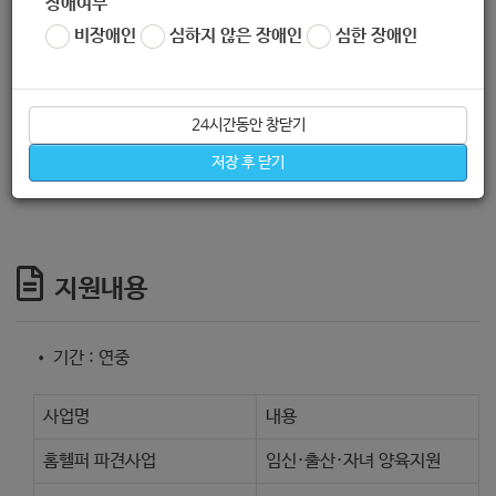
장애여부
비장애인
심하지 않은 장애인
심한 장애인
<한솔교육희망재단 에듀케어 시즌7>
24시간동안 창닫기
• 저소득층 여성장애인의 비장애 자녀 (만 2세~취학 전 아동)
저장 후 닫기
지원내용
• 기간 : 연중
사업명
내용
홈헬퍼 파견사업
임신·출산·자녀 양육지원