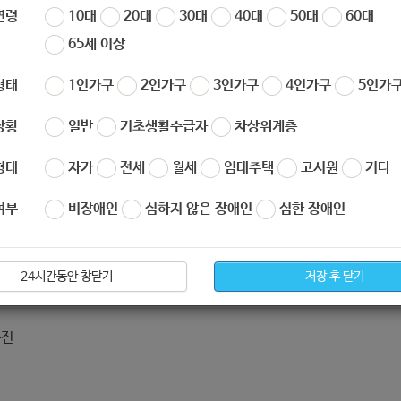
조 수업 지원]
연령
10대
20대
30대
40대
50대
60대
65세 이상
형태
1인가구
2인가구
3인가구
4인가구
5인가구
상황
일반
기초생활수급자
차상위계층
형태
자가
전세
월세
임대주택
고시원
기타
여부
비장애인
심하지 않은 장애인
심한 장애인
24시간동안 창닫기
저장 후 닫기
증진