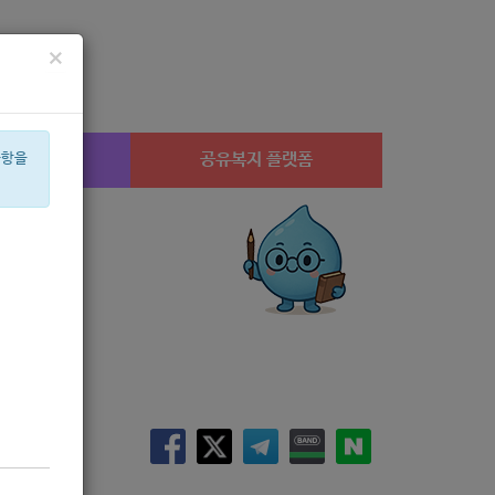
×
시설찾기
공유복지 플랫폼
사항을
2022
교육
상계1
임산부
체육
대형
강아지
심리
안부
집단
í