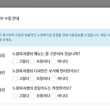
보 수집 안내
정보
복지서비스 신청
복지
구 복지정책 수립과 효율적인 노원복지샘 운영을 위해 이용정보를 수집합니다. 해당 
해 주세요.
노원복지샘의 메뉴는 잘 구분되어 있습니까?
리성
그렇다
보통이다
아니다
색어
복지관
지원금
이용시설
성민복지관
ìº
쉼터
월세
휠체어
노원복지샘의 디자인은 보기에 편리한가요?
자인
그렇다
보통이다
아니다
노원복지샘의 응답속도는 적정한가요?
율성
그렇다
보통이다
아니다