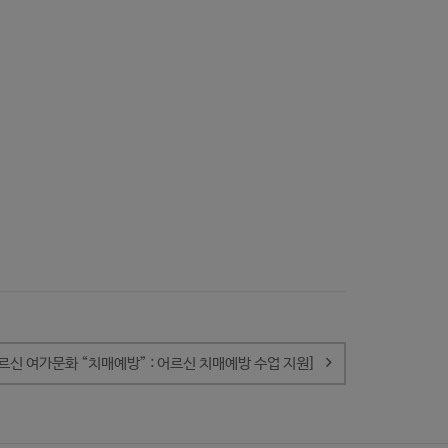
르신 여가문화 “치매예방” : 어르신 치매예방 수업 지원]