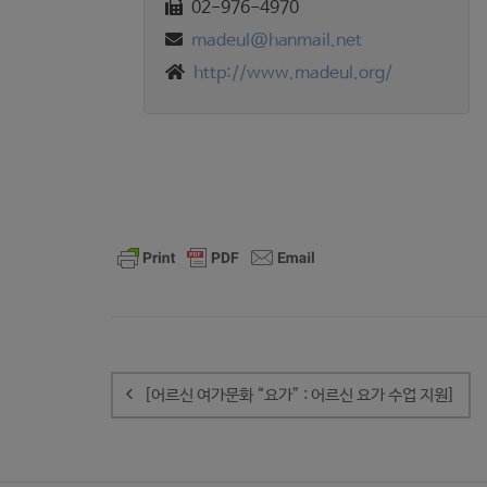
02-976-4970
madeul@hanmail.net
http://www.madeul.org/
글
내
[어르신 여가문화 “요가” : 어르신 요가 수업 지원]
비
게
이