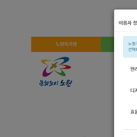
이용자 정
노원복지샘
복지
노원
선택
편
주간 인기검
디
효