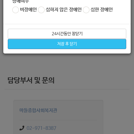
장애여부
비장애인
심하지 않은 장애인
심한 장애인
신청방법
24시간동안 창닫기
복지관 내방 및 유선전화(02-971-8387)
저장 후 닫기
담당부서 및 문의
마들종합사회복지관
02-971-8387