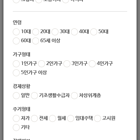
어르신 스마트폰 수업 지원]
연령
10대
20대
30대
40대
50대
60대
65세 이상
지원대상
가구형태
1인가구
2인가구
3인가구
4인가구
노원구 거주 60세 이상 어르신
5인가구 이상
경제상황
일반
기초생활수급자
차상위계층
지원내용
주거형태
자가
전세
월세
임대주택
고시원
원활한 스마트폰 사용을 위해 기초부터 활용 방법까지 교육
기타