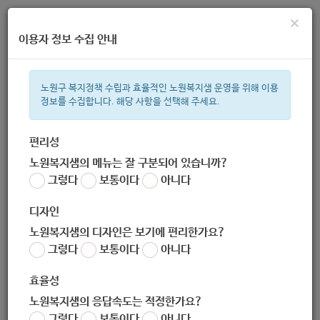
×
이용자 정보 수집 안내
노원구 복지정책 수립과 효율적인 노원복지샘 운영을 위해 이용
정보를 수집합니다. 해당 사항을 선택해 주세요.
주간 인기검색어
복지관
지원금
이용시설
ìº
성민복지관
쉼터
월세
체육
편리성
노원복지샘의 메뉴는 잘 구분되어 있습니까?
한눈으로 보는 복지 정보
그렇다
보통이다
아니다
디자인
노원복지샘의 디자인은 보기에 편리한가요?
그렇다
보통이다
아니다
효율성
노원복지샘의 응답속도는 적정한가요?
[어르신 여가문화 “스마트폰” :
그렇다
보통이다
아니다