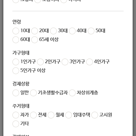
신 난타 수업 지원]
연령
10대
20대
30대
40대
50대
60대
65세 이상
지원대상
가구형태
1인가구
2인가구
3인가구
4인가구
노원구 거주 60세 이상 어르신
5인가구 이상
경제상황
일반
기초생활수급자
차상위계층
지원내용
주거형태
자가
전세
월세
임대주택
고시원
난타를 두드리면서 리듬감을 익히고 스트레스 해소
기타