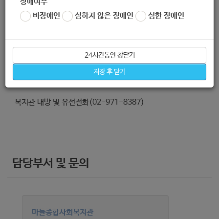
장애여부
비장애인
심하지 않은 장애인
심한 장애인
24시간동안 창닫기
신청방법
저장 후 닫기
복지관 내방 및 유선전화(02-971-8387)
담당부서 및 문의
마들종합사회복지관