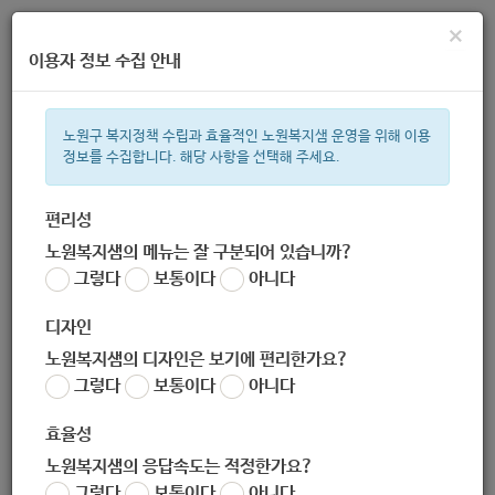
×
이용자 정보 수집 안내
노원구 복지정책 수립과 효율적인 노원복지샘 운영을 위해 이용
정보를 수집합니다. 해당 사항을 선택해 주세요.
주간 인기검색어
지원금
복지관
이용시설
ìº
성민복지관
쉼터
월세
임산
편리성
노원복지샘의 메뉴는 잘 구분되어 있습니까?
한눈으로 보는 복지 정보
그렇다
보통이다
아니다
디자인
노원복지샘의 디자인은 보기에 편리한가요?
그렇다
보통이다
아니다
효율성
노원복지샘의 응답속도는 적정한가요?
[어르신 여가문화 “난타” : 어르
그렇다
보통이다
아니다