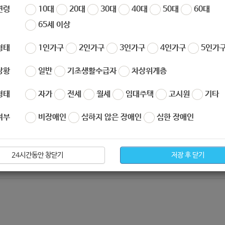
일자리 및 사회활동 지원]
연령
10대
20대
30대
40대
50대
60대
65세 이상
형태
1인가구
2인가구
3인가구
4인가구
5인가구
상황
일반
기초생활수급자
차상위계층
형태
자가
전세
월세
임대주택
고시원
기타
역연금 수급자
여부
비장애인
심하지 않은 장애인
심한 장애인
24시간동안 창닫기
저장 후 닫기