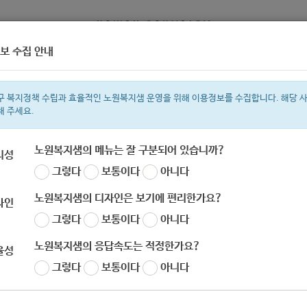
보 수집 안내
정보
복지서비스 신청
복지
구 복지정책 수립과 효율적인 노원복지샘 운영을 위해 이용정보를 수집합니다. 해당 
해 주세요.
노원복지샘의 메뉴는 잘 구분되어 있습니까?
리성
그렇다
보통이다
아니다
색어
복지관
지원금
이용시설
ìº
성민복지관
쉼터
월세
체육
임
노원복지샘의 디자인은 보기에 편리한가요?
자인
그렇다
보통이다
아니다
노원복지샘의 응답속도는 적정한가요?
율성
그렇다
보통이다
아니다