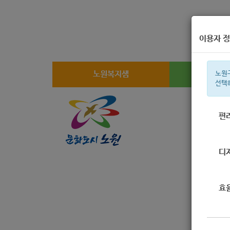
이용자 정
노원복지샘
복지
노원
선택
편
주간 인기검
디
효