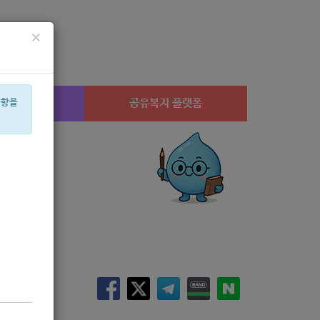
×
시설찾기
공유복지 플랫폼
사항을
산부
설
공모
캠페인
고용장려금
노년
수당
아픈아이
경지
유급