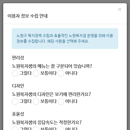
×
이용자 정보 수집 안내
노원구 복지정책 수립과 효율적인 노원복지샘 운영을 위해 이용
정보를 수집합니다. 해당 사항을 선택해 주세요.
주간 인기검색어
복지관
지원금
이용시설
ìº
성민복지관
쉼터
신장
임산
편리성
노원복지샘의 메뉴는 잘 구분되어 있습니까?
한눈으로 보는 복지 정보
그렇다
보통이다
아니다
디자인
노원복지샘의 디자인은 보기에 편리한가요?
그렇다
보통이다
아니다
효율성
노원복지샘의 응답속도는 적정한가요?
[경로식당 : 급식지원사업]
그렇다
보통이다
아니다