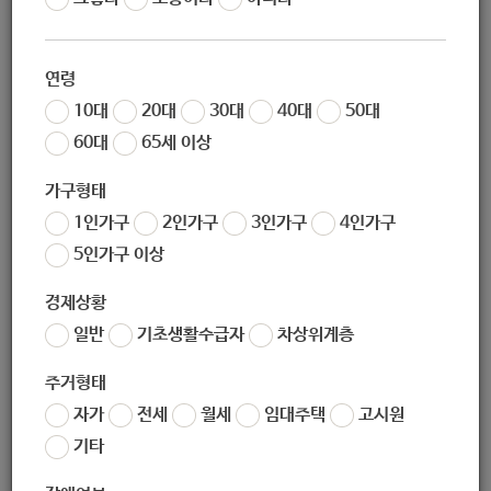
연령
10대
20대
30대
40대
50대
지원대상
60대
65세 이상
가구형태
1.지원대상
1인가구
2인가구
3인가구
4인가구
(1) 다음 사항에 해당하는 사람
5인가구 이상
1) 경로식당 : 만60세 이상 어르신
경제상황
일반
기초생활수급자
차상위계층
2) 식사배달, 밑반찬배달 : 만65세이상 거동이 불편하신 어르신
주거형태
2.선정기준
자가
전세
월세
임대주택
고시원
(1) 기초생활수급자 및 차상위계층 지원
기타