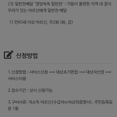
(3) 밑반찬배달 ‘영양쏙쏙 밑반찬’ : 거동이 불편한 지역 내 결식
우려가 있는 어르신에게 밑반찬 배달
1) 만65세 이상 어르신, 주2회 (화, 금)
신청방법
1.신청방법 : 서비스신청 ⟹ 대상초기면접 ⟹ 대상자선정 ⟹
서비스이용
2.접수기간 : 상시 신청가능
3.구비서류: 저소득 어르신(수급자or차상위증명서), 주민등록등
본 1통