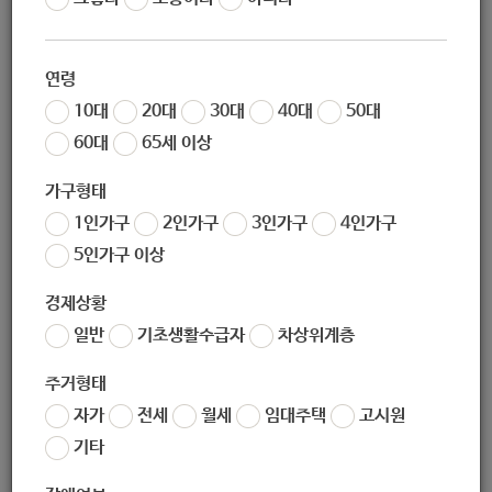
일자리]
연령
10대
20대
30대
40대
50대
60대
65세 이상
지원대상
가구형태
1인가구
2인가구
3인가구
4인가구
1.지원대상
5인가구 이상
(1) 다음 사항에 모두 해당하는 사람
경제상황
1) 신청일 기준 노원구에 주민등록
일반
기초생활수급자
차상위계층
2) 65세 이상 어르신 150명
주거형태
자가
전세
월세
임대주택
고시원
2.선정기준
기타
(1) 기초연금수급자