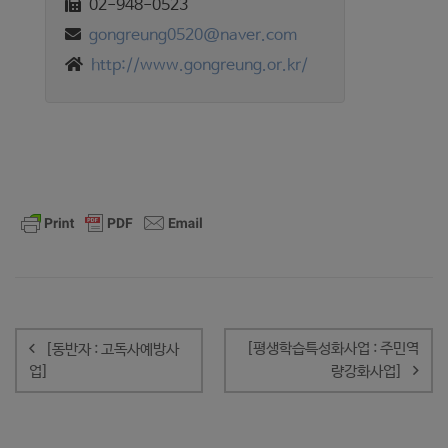
02-948-0523
gongreung0520@naver.com
http://www.gongreung.or.kr/
글
내
[평생학습특성화사업 : 주민역
[동반자 : 고독사예방사
비
업]
량강화사업]
게
이
션