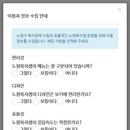
×
이용자 정보 수집 안내
노원구 복지정책 수립과 효율적인 노원복지샘 운영을 위해 이용
정보를 수집합니다. 해당 사항을 선택해 주세요.
주간 인기검색어
복지관
지원금
이용시설
ìº
성민복지관
임산부
쉼터
체
편리성
노원복지샘의 메뉴는 잘 구분되어 있습니까?
한눈으로 보는 복지 정보
그렇다
보통이다
아니다
디자인
노원복지샘의 디자인은 보기에 편리한가요?
그렇다
보통이다
아니다
효율성
노원복지샘의 응답속도는 적정한가요?
[어르신사회활동지원사업 : 노인
그렇다
보통이다
아니다