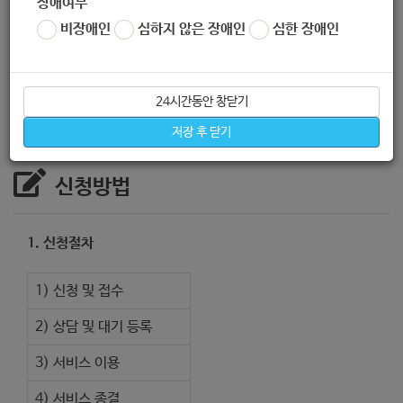
장애여부
2. 지원일정 :
매주 화 (14:00~15:00)
비장애인
심하지 않은 장애인
심한 장애인
3. 지원내용 :
그룹 헬스 및 생활체육 및 건강체력 (근력, 근지구
력, 유연성, 심폐지구력) 증진 운동
24시간동안 창닫기
저장 후 닫기
신청방법
1. 신청절차
1) 신청 및 접수
2) 상담 및 대기 등록
3) 서비스 이용
4) 서비스 종결