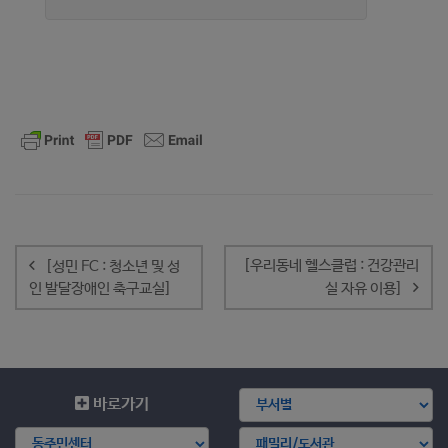
글
내
[우리동네 헬스클럽 : 건강관리
[성민 FC : 청소년 및 성
비
인 발달장애인 축구교실]
실 자유 이용]
게
이
션
바로가기