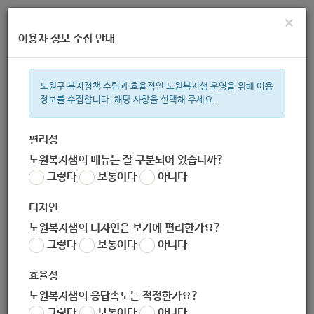
×
이용자 정보 수집 안내
노원구 복지정책 수립과 효율적인 노원복지샘 운영을 위해 이용
정보를 수집합니다. 해당 사항을 선택해 주세요.
주간 인기검색어
복지관
지원금
ìº
이용시설
성민복지관
상이군
임산부
편리성
노원복지샘의 메뉴는 잘 구분되어 있습니까?
한눈으로 보는 복지 정보
그렇다
보통이다
아니다
디자인
노원복지샘의 디자인은 보기에 편리한가요?
그렇다
보통이다
아니다
효율성
노원복지샘의 응답속도는 적정한가요?
[건강해GYM : 성인 발달장애인
그렇다
보통이다
아니다