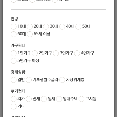
체육 교실]
연령
10대
20대
30대
40대
50대
60대
65세 이상
지원대상
가구형태
1인가구
2인가구
3인가구
4인가구
성인 발달장애인
5인가구 이상
경제상황
일반
기초생활수급자
차상위계층
지원내용
주거형태
자가
전세
월세
임대주택
고시원
기타
1. 지원기간 :
2월 ~ 12월 (8월 방학)