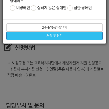
장애여부
계층 탄소중립 교통수단(자전거)지원.
비장애인
심하지 않은 장애인
심한 장애인
(구청 탄소중립도시과 및 복지기관 연계 신청)
24시간동안 창닫기
저장 후 닫기
신청방법
• 노원구청 또는 교육복지재단에서 재생자전거 지원 신청공고
–> 관내 복지기관 신청 –> 연말(혹은 다음해 연초)에 기관별로
직접 배송 –> 완료
담당부서 및 문의