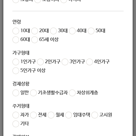
환경 재생사업]
연령
10대
20대
30대
40대
50대
60대
65세 이상
지원대상
가구형태
1인가구
2인가구
3인가구
4인가구
• 노원구 관내 취약계층
5인가구 이상
경제상황
일반
기초생활수급자
차상위계층
지원내용
주거형태
자가
전세
월세
임대주택
고시원
•기간 : 연중
기타
•내용 : 방치자전거 수거 및 재생자전거 생산을 통해 관내 취약