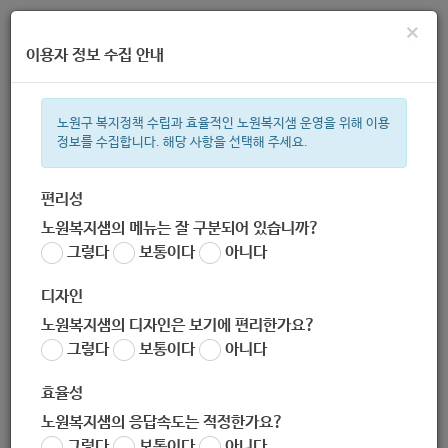
×
이용자 정보 수집 안내
노원구 복지정책 수립과 효율적인 노원복지샘 운영을 위해 이용
정보를 수집합니다. 해당 사항을 선택해 주세요.
주간 인기검색어
복지관
지원금
이용시설
ìº
성민복지관
쉼터
월세
체육
편리성
노원복지샘의 메뉴는 잘 구분되어 있습니까?
한눈으로 보는 복지 정보
그렇다
보통이다
아니다
디자인
노원복지샘의 디자인은 보기에 편리한가요?
그렇다
보통이다
아니다
효율성
노원복지샘의 응답속도는 적정한가요?
[서울노원남부지역자활센터 : 친
그렇다
보통이다
아니다