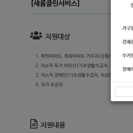
[새롬클린서비스]
가구
지원대상
경제
주거
목련아파트, 목화아파트 거주자(공통)
저소득 독거 어르신(기초생활수급자, 차상위)
장애
저소득 장애인(기초생활수급자, 차상위)
국가 유공자
지원내용