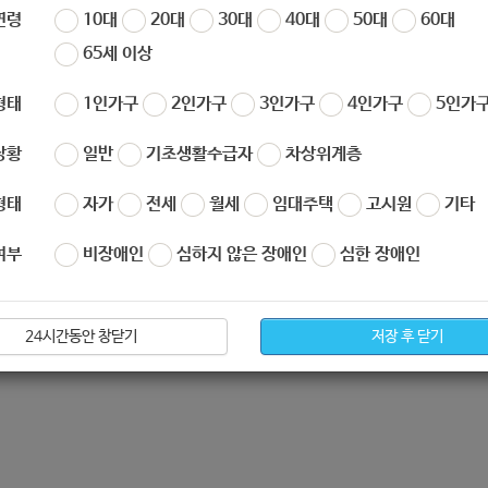
연령
10대
20대
30대
40대
50대
60대
65세 이상
형태
1인가구
2인가구
3인가구
4인가구
5인가구
상황
일반
기초생활수급자
차상위계층
형태
자가
전세
월세
임대주택
고시원
기타
여부
비장애인
심하지 않은 장애인
심한 장애인
24시간동안 창닫기
저장 후 닫기