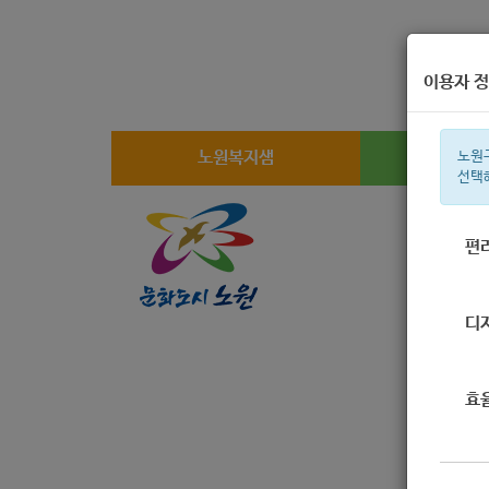
이용자 정
노원복지샘
복지
노원
선택
편
주간 인기검
디
효