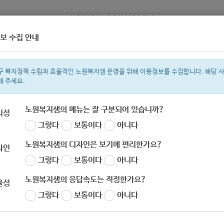
보 수집 안내
정보
복지서비스 신청
복지
구 복지정책 수립과 효율적인 노원복지샘 운영을 위해 이용정보를 수집합니다. 해당 
해 주세요.
노원복지샘의 메뉴는 잘 구분되어 있습니까?
리성
그렇다
보통이다
아니다
색어
복지관
지원금
이용시설
ìº
성민복지관
쉼터
임산부
월세
노원복지샘의 디자인은 보기에 편리한가요?
자인
그렇다
보통이다
아니다
노원복지샘의 응답속도는 적정한가요?
율성
그렇다
보통이다
아니다