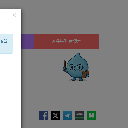
×
시설찾기
공유복지 플랫폼
사항을
설
상계1
공모
아픈아이
교육
신장
휠체어
수당
미용
행사
체