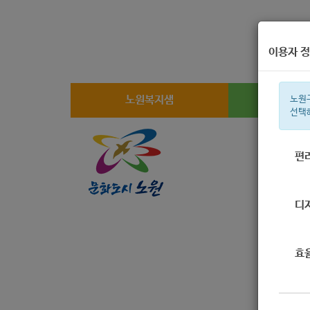
이용자 정
노원복지샘
복지
노원
선택
편
주간 인기검
디
효