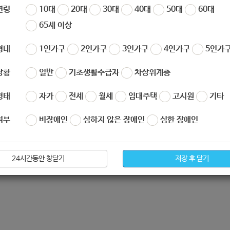
연령
10대
20대
30대
40대
50대
60대
65세 이상
형태
1인가구
2인가구
3인가구
4인가구
5인가구
상황
일반
기초생활수급자
차상위계층
형태
자가
전세
월세
임대주택
고시원
기타
여부
비장애인
심하지 않은 장애인
심한 장애인
24시간동안 창닫기
저장 후 닫기