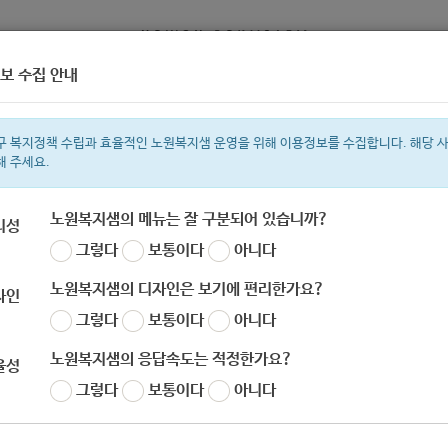
보 수집 안내
정보
복지서비스 신청
복지
구 복지정책 수립과 효율적인 노원복지샘 운영을 위해 이용정보를 수집합니다. 해당 
해 주세요.
노원복지샘의 메뉴는 잘 구분되어 있습니까?
리성
그렇다
보통이다
아니다
색어
복지관
지원금
이용시설
ìº
성민복지관
쉼터
임산부
체육
노원복지샘의 디자인은 보기에 편리한가요?
자인
그렇다
보통이다
아니다
노원복지샘의 응답속도는 적정한가요?
율성
그렇다
보통이다
아니다