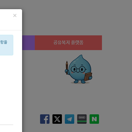
×
시설찾기
공유복지 플랫폼
사항을
월세
설
상계1
공모
아픈아이
교육
신장
휠체어
수당
미용
행