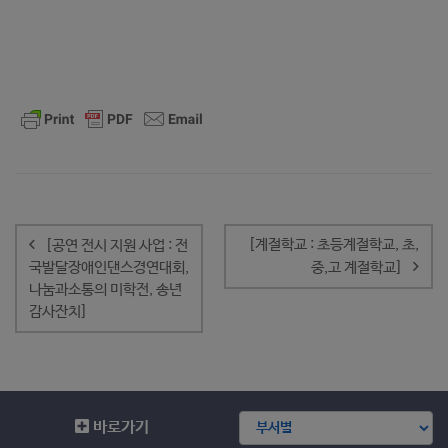
글
내
[계절학교 : 초등계절학교, 초,
[공연 전시 지원 사업 : 전
비
국발달장애인댄스경연대회,
중,고 계절학교]
게
나눔과소통의 미학전, 송년
이
감사잔치]
션
바로가기