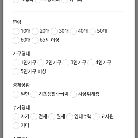
연령
10대
20대
30대
40대
50대
지원대상
60대
65세 이상
가구형태
• 비장애 형제자매 프로그램(우리함께) : 장애 형제가 있는 비장
애 형제자매
1인가구
2인가구
3인가구
4인가구
5인가구 이상
경제상황
일반
기초생활수급자
차상위계층
지원내용
주거형태
자가
전세
월세
임대주택
고시원
• 비장애 형제자매 프로그램 (연 2회) 장애 형제가 있는 비장애
기타
형제자매를 대상으로 다양한 나들이 활동을 통해 관계를 개선하
고 즐거운 추억으로 장애당사자와 비장애형제자매의 건강한 성장