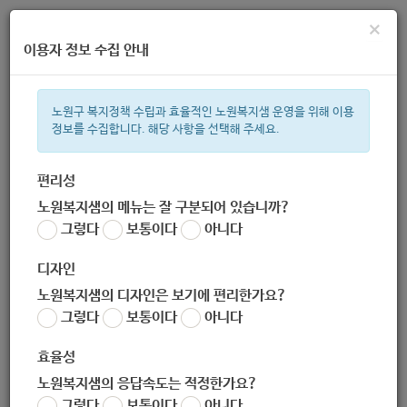
×
이용자 정보 수집 안내
노원구 복지정책 수립과 효율적인 노원복지샘 운영을 위해 이용
정보를 수집합니다. 해당 사항을 선택해 주세요.
주간 인기검색어
복지관
지원금
이용시설
ìº
성민복지관
쉼터
미용
신장
편리성
노원복지샘의 메뉴는 잘 구분되어 있습니까?
한눈으로 보는 복지 정보
그렇다
보통이다
아니다
디자인
노원복지샘의 디자인은 보기에 편리한가요?
그렇다
보통이다
아니다
효율성
노원복지샘의 응답속도는 적정한가요?
[비장애형제자매 : 우리함께]
그렇다
보통이다
아니다