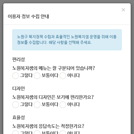
×
이용자 정보 수집 안내
노원구 복지정책 수립과 효율적인 노원복지샘 운영을 위해 이용
정보를 수집합니다. 해당 사항을 선택해 주세요.
주간 인기검색어
복지관
지원금
ìº
이용시설
성민복지관
임산부
쉼터
월
편리성
노원복지샘의 메뉴는 잘 구분되어 있습니까?
한눈으로 보는 복지 정보
그렇다
보통이다
아니다
디자인
노원복지샘의 디자인은 보기에 편리한가요?
그렇다
보통이다
아니다
효율성
노원복지샘의 응답속도는 적정한가요?
[공유작업실 대여 ‘성민아뜰리
그렇다
보통이다
아니다