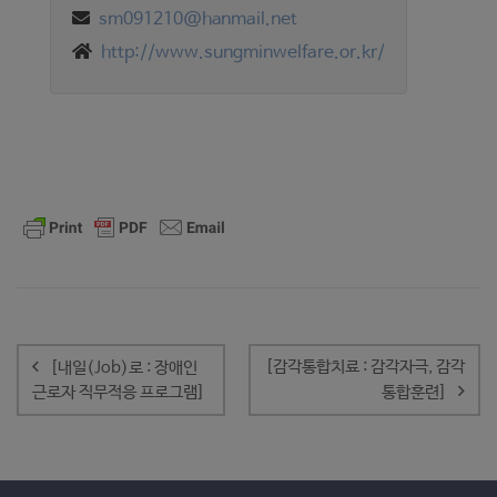
sm091210@hanmail.net
http://www.sungminwelfare.or.kr/
글
내
[감각통합치료 : 감각자극, 감각
[내일(Job)로 : 장애인
비
근로자 직무적응 프로그램]
통합훈련]
게
이
션