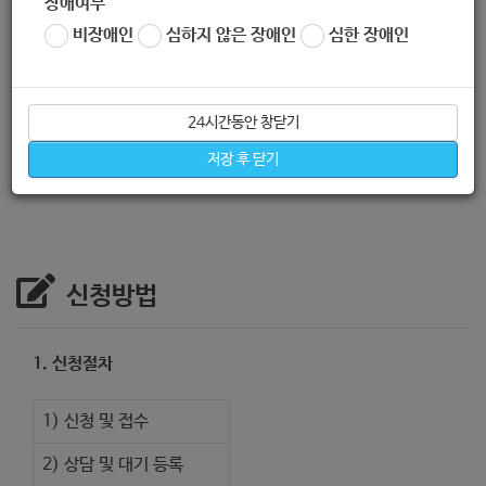
장애여부
14:30~16:30 (총 3그룹 운영)
비장애인
심하지 않은 장애인
심한 장애인
2. 지원내용 :
사전 예약제로 운영 (1개월 이상), 최대 4명 이용
가능, 최소한의 기본 재료 (노트북, 스케치북, 연필, 색연필, 사인
24시간동안 창닫기
펜 등) 구성, 회기 제한 없음, *기타 필요한 개인 도구 및 재료 별
도 지참
저장 후 닫기
신청방법
1. 신청절차
1) 신청 및 접수
2) 상담 및 대기 등록