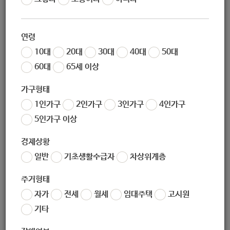
에’ : 나만의 작품활동을 위한 공
간대여 지원]
연령
10대
20대
30대
40대
50대
60대
65세 이상
가구형태
지원대상
1인가구
2인가구
3인가구
4인가구
5인가구 이상
업무 및 작업 공간이 필요한 발달장애인
경제상황
일반
기초생활수급자
차상위계층
주거형태
자가
전세
월세
임대주택
고시원
지원내용
기타
1. 지원일정 :
3월 ~ 12월 / 월, 금 10:00~12:00 / 수