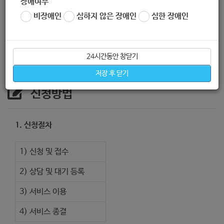
장애여부
비장애인
심하지 않은 장애인
심한 장애인
2. 지원방법 :
월 1회 자치활동, 분기별 1회 미래 준비 활동, 지역
내 실천 활동
24시간동안 창닫기
저장 후 닫기
신청방법
1. 신청절차
1) 신청 및 접수
2) 상담 및 대기 등록
3) 서비스 이용
4) 서비스 종결