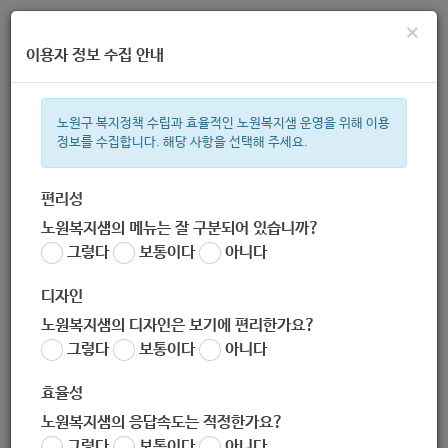
×
이용자 정보 수집 안내
노원구 복지정책 수립과 효율적인 노원복지샘 운영을 위해 이용
정보를 수집합니다. 해당 사항을 선택해 주세요.
주간 인기검색어
복지관
지원금
이용시설
ìº
성민복지관
쉼터
임산부
아
편리성
노원복지샘의 메뉴는 잘 구분되어 있습니까?
한눈으로 보는 복지 정보
그렇다
보통이다
아니다
디자인
노원복지샘의 디자인은 보기에 편리한가요?
그렇다
보통이다
아니다
효율성
노원복지샘의 응답속도는 적정한가요?
[맘모아 : 장애 자녀 부모 자조모
그렇다
보통이다
아니다