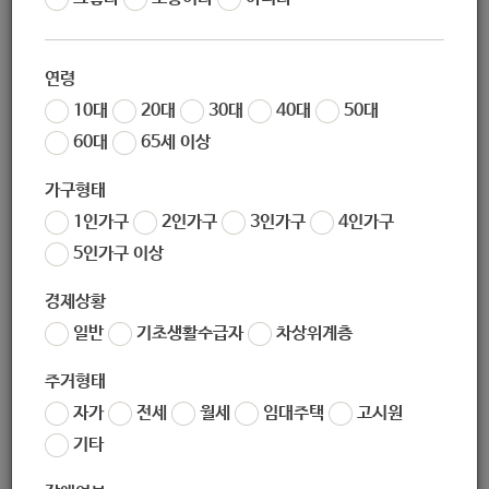
임]
연령
10대
20대
30대
40대
50대
60대
65세 이상
지원대상
가구형태
1인가구
2인가구
3인가구
4인가구
장애인 가족 (장애 자녀를 양육하는 보호자)
5인가구 이상
경제상황
일반
기초생활수급자
차상위계층
지원내용
주거형태
자가
전세
월세
임대주택
고시원
기타
1. 지원내용 :
장애자녀 어머니 자조활동, 다양한 정보 공유 및 실
천 활동, 장애자녀 미래 준비 활동