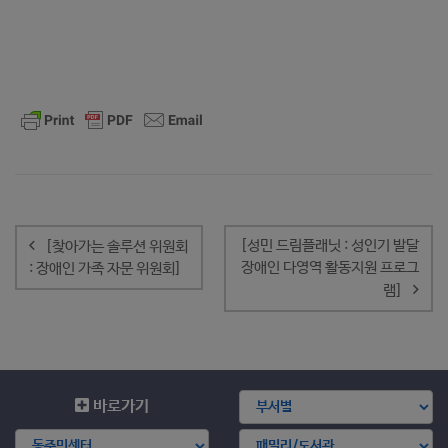
글
내
[성민 드림플래닛 : 성인기 발달
[찾아가는 솔루션 위원회
비
장애인 다영역 활동지원 프로그
: 장애인 가족 자문 위원회]
게
램]
이
션
바로가기