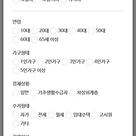
르신 건강관리사업]
연령
10대
20대
30대
40대
50대
60대
65세 이상
지원대상
가구형태
1인가구
2인가구
3인가구
4인가구
1.지원대상: 만성질환을 가지고 있는 65세 이상 어르신
5인가구 이상
2.지원인원: 10명
경제상황
3.선정기준
일반
기초생활수급자
차상위계층
(1) 건강관리가 필요한 어르신
주거형태
자가
전세
월세
임대주택
고시원
(2) 프로그램 참여 의지 및 지속 참여가 가능한 어르신
기타