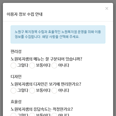
×
이용자 정보 수집 안내
노원구 복지정책 수립과 효율적인 노원복지샘 운영을 위해 이용
정보를 수집합니다. 해당 사항을 선택해 주세요.
주간 인기검색어
복지관
지원금
이용시설
ìº
성민복지관
쉼터
월세
체육
편리성
노원복지샘의 메뉴는 잘 구분되어 있습니까?
한눈으로 보는 복지 정보
그렇다
보통이다
아니다
디자인
노원복지샘의 디자인은 보기에 편리한가요?
그렇다
보통이다
아니다
효율성
노원복지샘의 응답속도는 적정한가요?
[건강이 보약이다 : 만성질환어
그렇다
보통이다
아니다