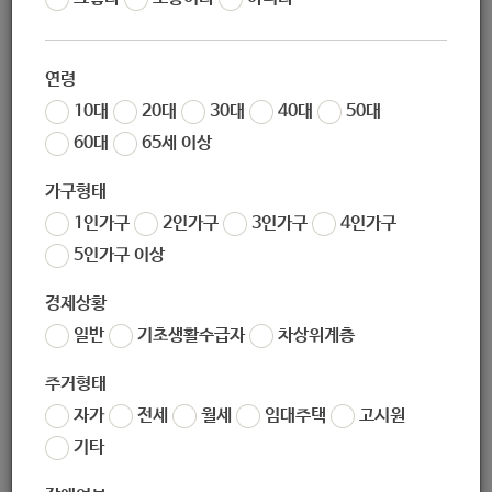
실“ : 아동 우쿠렐레 수업 지원]
연령
10대
20대
30대
40대
50대
60대
65세 이상
지원대상
가구형태
1인가구
2인가구
3인가구
4인가구
노원구 거주 아동(8~13세) 8명
5인가구 이상
경제상황
일반
기초생활수급자
차상위계층
지원내용
주거형태
자가
전세
월세
임대주택
고시원
악기 연주 경험을 통해 즐거운 여가시간을 보낼 수 있도록 지원
기타