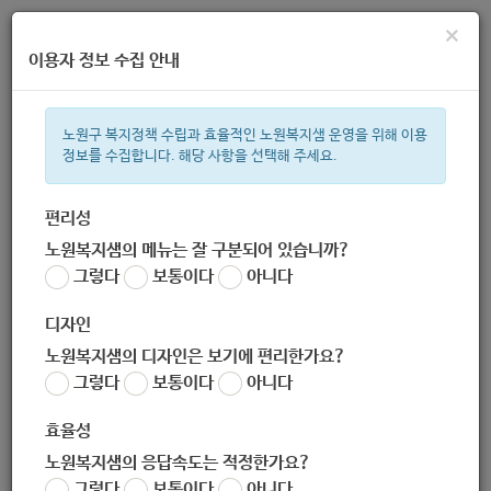
×
이용자 정보 수집 안내
노원구 복지정책 수립과 효율적인 노원복지샘 운영을 위해 이용
정보를 수집합니다. 해당 사항을 선택해 주세요.
주간 인기검색어
복지관
지원금
이용시설
ìº
성민복지관
쉼터
신장
임산
편리성
노원복지샘의 메뉴는 잘 구분되어 있습니까?
한눈으로 보는 복지 정보
그렇다
보통이다
아니다
디자인
노원복지샘의 디자인은 보기에 편리한가요?
그렇다
보통이다
아니다
효율성
노원복지샘의 응답속도는 적정한가요?
[아동여가교육사업 “우쿠렐레교
그렇다
보통이다
아니다