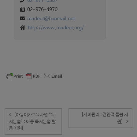
02-971-8387
02-976-4970
madeul@hanmail.net
http://www.madeul.org/
글
내
[사례관리 : 전인적 돌봄 지
[아동여가교육사업 “독
비
서논술” : 아동 독서논술 활
원]
게
동 지원]
이