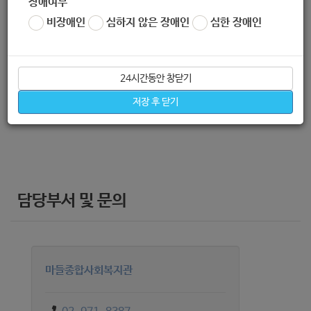
장애여부
비장애인
심하지 않은 장애인
심한 장애인
신청방법
24시간동안 창닫기
저장 후 닫기
복지관 내방 및 유선전화(02-971-8387)
담당부서 및 문의
마들종합사회복지관