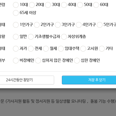
 지원 프로그램]
연령
10대
20대
30대
40대
50대
60대
65세 이상
형태
1인가구
2인가구
3인가구
4인가구
5인가구
상황
일반
기초생활수급자
차상위계층
형태
자가
전세
월세
임대주택
고시원
기타
 (1순위: 장기요양등급 제외대상， 2순위: 장기요양등급자 중 필요한 경우
여부
비장애인
심하지 않은 장애인
심한 장애인
24시간동안 창닫기
저장 후 닫기
 (가사지원 활동 및 정서지원 등 일상생활 모니터링， 돌봄 기능 수행), 월 