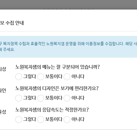
보 수집 안내
정보
복지서비스 신청
복지
구 복지정책 수립과 효율적인 노원복지샘 운영을 위해 이용정보를 수집합니다. 해당 
해 주세요.
노원복지샘의 메뉴는 잘 구분되어 있습니까?
리성
그렇다
보통이다
아니다
색어
복지관
지원금
이용시설
ìº
성민복지관
임산부
쉼터
미용
노원복지샘의 디자인은 보기에 편리한가요?
자인
그렇다
보통이다
아니다
노원복지샘의 응답속도는 적정한가요?
율성
그렇다
보통이다
아니다