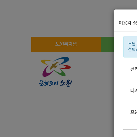
이용자 정
노원복지샘
복지
노원
선택
편
주간 인기검
디
효