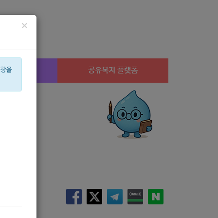
×
시설찾기
공유복지 플랫폼
사항을
행사
유공
체육
월세
남
스팀
은둔
수정
음악
집단
아픈
상계