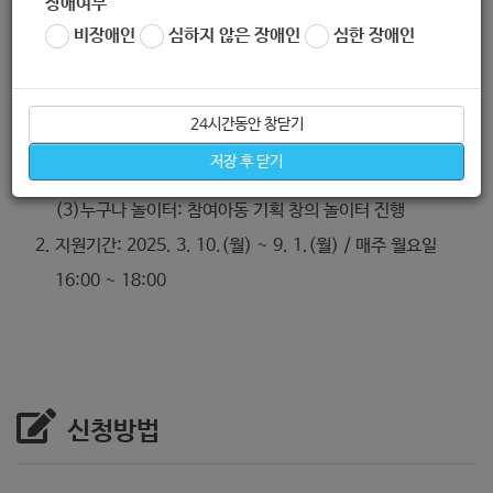
장애여부
지원내용
비장애인
심하지 않은 장애인
심한 장애인
(1) 창의놀이터: 다양한 재료, 도구를 활용한 창의력 증진 상
상 놀이활동
24시간동안 창닫기
(2) 놀이터 프로젝트: 창의 놀이터 활동을 기반으로 한 자신만
저장 후 닫기
의 놀이 제작
(3)누구나 놀이터: 참여아동 기획 창의 놀이터 진행
지원기간: 2025. 3. 10.(월) ~ 9. 1.(월) / 매주 월요일
16:00 ~ 18:00
신청방법