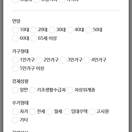
이터]
연령
10대
20대
30대
40대
50대
60대
65세 이상
지원대상
가구형태
1인가구
2인가구
3인가구
4인가구
지원대상: 노원구 거주 초등 3~6학년 아동
5인가구 이상
지원인원: 8명
경제상황
사전 면담 후 선정
일반
기초생활수급자
차상위계층
주거형태
자가
전세
월세
임대주택
고시원
기타
지원내용