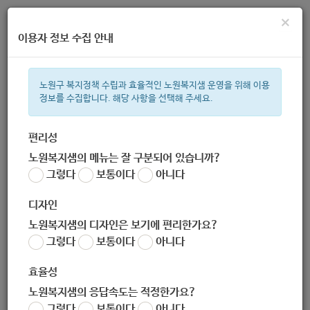
×
이용자 정보 수집 안내
노원구 복지정책 수립과 효율적인 노원복지샘 운영을 위해 이용
정보를 수집합니다. 해당 사항을 선택해 주세요.
주간 인기검색어
복지관
지원금
이용시설
ìº
성민복지관
쉼터
월세
체육
편리성
노원복지샘의 메뉴는 잘 구분되어 있습니까?
한눈으로 보는 복지 정보
그렇다
보통이다
아니다
디자인
노원복지샘의 디자인은 보기에 편리한가요?
그렇다
보통이다
아니다
효율성
노원복지샘의 응답속도는 적정한가요?
[가족기능보완사업 : 창의상상놀
그렇다
보통이다
아니다