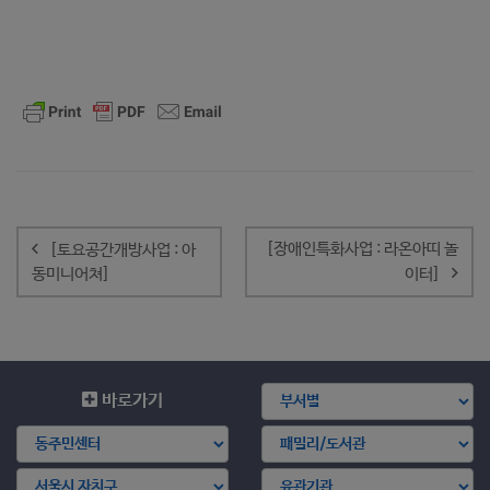
글
내
[장애인특화사업 : 라온아띠 놀
[토요공간개방사업 : 아
비
동미니어쳐]
이터]
게
이
션
바로가기