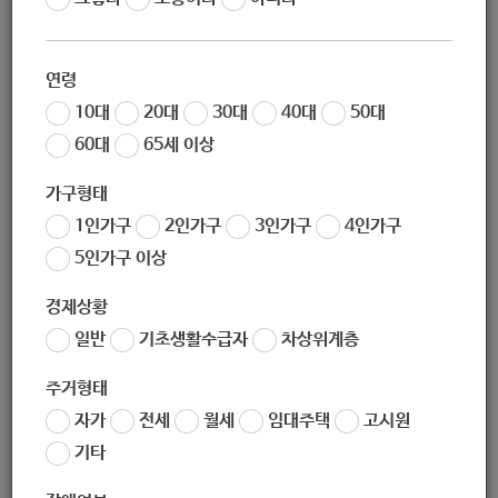
[들떡들떡 반가워요 : 저소득 일상생활 지원]
[하나샤브샤브와 함께하는 행복한 소고기덮밥 나눔 : 저소
연령
득 일상생활 지원]
10대
20대
30대
40대
50대
60대
65세 이상
[함께하는 생일날 : 어르신 일상생활 지원]
가구형태
1인가구
2인가구
3인가구
4인가구
5인가구 이상
경제상황
일반
기초생활수급자
차상위계층
서울시 노원구 공릉로55길 88(하계동) 하계2동주민센터
주거형태
자가
전세
월세
임대주택
고시원
기타