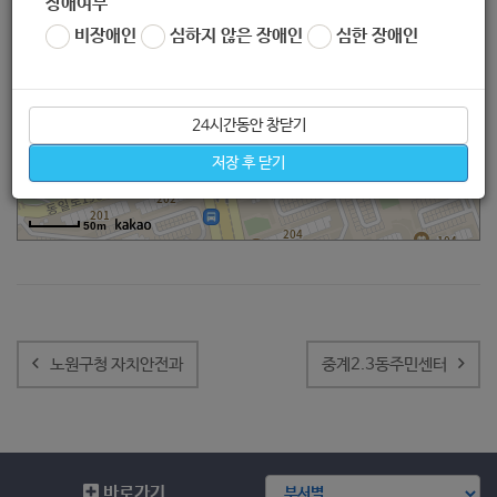
장애여부
비장애인
심하지 않은 장애인
심한 장애인
24시간동안 창닫기
저장 후 닫기
50m
글
내
노원구청 자치안전과
중계2.3동주민센터
비
게
이
션
바로가기