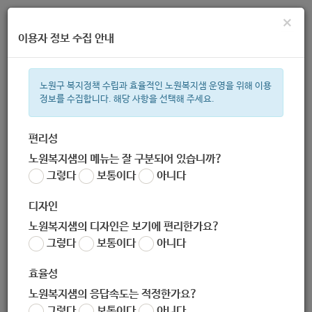
×
이용자 정보 수집 안내
노원구 복지정책 수립과 효율적인 노원복지샘 운영을 위해 이용
정보를 수집합니다. 해당 사항을 선택해 주세요.
주간 인기검색어
복지관
지원금
이용시설
ìº
성민복지관
쉼터
월세
체육
편리성
노원복지샘의 메뉴는 잘 구분되어 있습니까?
한눈으로 보는 복지 정보
그렇다
보통이다
아니다
디자인
노원복지샘의 디자인은 보기에 편리한가요?
그렇다
보통이다
아니다
하계2동주민센터
효율성
노원복지샘의 응답속도는 적정한가요?
담당 복지 서비스
그렇다
보통이다
아니다