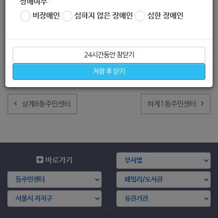
장애여부
비장애인
심하지 않은 장애인
심한 장애인
24시간동안 창닫기
저장 후 닫기
글
내
상계8동주민센터
하계1동주민센터
비
게
이
션
바로가기