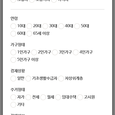
[AI안부확인서비스 : 일상생활 지원]
연령
10대
20대
30대
40대
50대
60대
65세 이상
가구형태
1인가구
2인가구
3인가구
4인가구
5인가구 이상
경제상황
일반
기초생활수급자
차상위계층
주거형태
자가
전세
월세
임대주택
고시원
기타