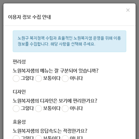
×
이용자 정보 수집 안내
노원구 복지정책 수립과 효율적인 노원복지샘 운영을 위해 이용
정보를 수집합니다. 해당 사항을 선택해 주세요.
주간 인기검색어
복지관
지원금
이용시설
ìº
성민복지관
쉼터
미용
신장
편리성
노원복지샘의 메뉴는 잘 구분되어 있습니까?
한눈으로 보는 복지 정보
그렇다
보통이다
아니다
디자인
노원복지샘의 디자인은 보기에 편리한가요?
그렇다
보통이다
아니다
하계1동주민센터
효율성
노원복지샘의 응답속도는 적정한가요?
담당 복지 서비스
그렇다
보통이다
아니다