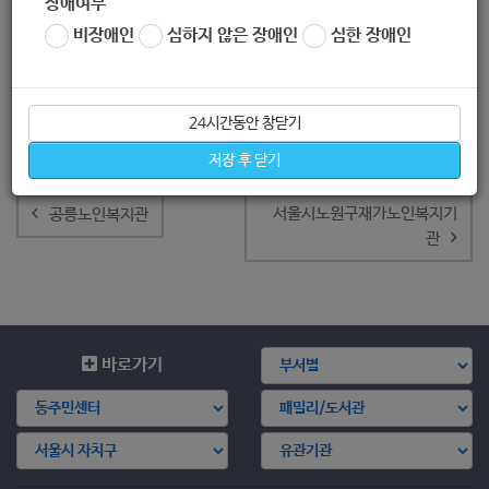
장애여부
비장애인
심하지 않은 장애인
심한 장애인
24시간동안 창닫기
저장 후 닫기
글
내
서울시노원구재가노인복지기
공릉노인복지관
비
관
게
이
션
바로가기