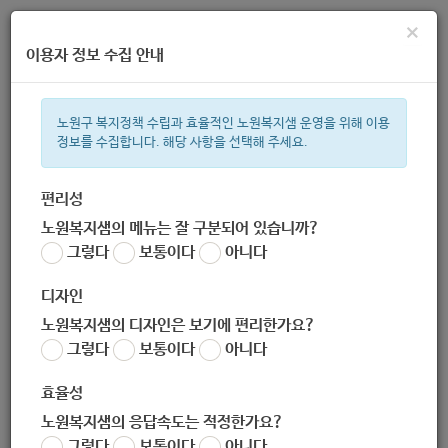
×
이용자 정보 수집 안내
노원구 복지정책 수립과 효율적인 노원복지샘 운영을 위해 이용
정보를 수집합니다. 해당 사항을 선택해 주세요.
주간 인기검색어
지원금
복지관
이용시설
ìº
성민복지관
쉼터
월세
임산
편리성
노원복지샘의 메뉴는 잘 구분되어 있습니까?
한눈으로 보는 복지 정보
그렇다
보통이다
아니다
디자인
노원복지샘의 디자인은 보기에 편리한가요?
그렇다
보통이다
아니다
월계노인복지관
효율성
노원복지샘의 응답속도는 적정한가요?
담당 복지 서비스
그렇다
보통이다
아니다