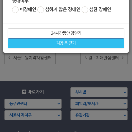
장애여부
비장애인
심하지 않은 장애인
심한 장애인
24시간동안 창닫기
저장 후 닫기
글
내
서울노원지역자활센터
노원구치매안심센터
비
게
이
션
바로가기