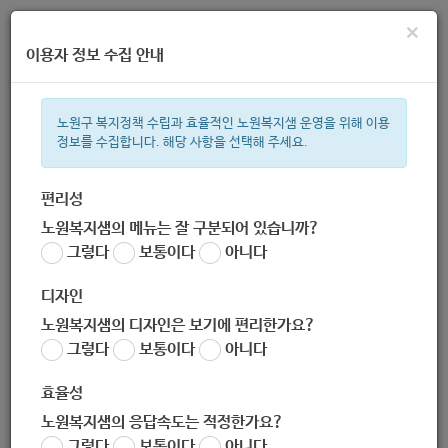
×
이용자 정보 수집 안내
노원구 복지정책 수립과 효율적인 노원복지샘 운영을 위해 이용
정보를 수집합니다. 해당 사항을 선택해 주세요.
주간 인기검색어
복지관
지원금
이용시설
ìº
성민복지관
임산부
쉼터
체
편리성
노원복지샘의 메뉴는 잘 구분되어 있습니까?
한눈으로 보는 복지 정보
그렇다
보통이다
아니다
디자인
노원복지샘의 디자인은 보기에 편리한가요?
그렇다
보통이다
아니다
서울노원남부지역자활센터
효율성
노원복지샘의 응답속도는 적정한가요?
담당 복지 서비스
그렇다
보통이다
아니다