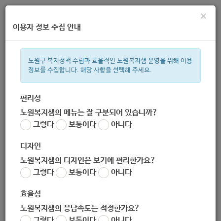
×
이용자 정보 수집 안내
노원구 복지정책 수립과 효율적인 노원복지샘 운영을 위해 이용
정보를 수집합니다. 해당 사항을 선택해 주세요.
주간 인기검색어
복지관
지원금
ìº
이용시설
성민복지관
쉼터
임산부
월
편리성
노원복지샘의 메뉴는 잘 구분되어 있습니까?
한눈으로 보는 복지 정보
그렇다
보통이다
아니다
디자인
노원복지샘의 디자인은 보기에 편리한가요?
그렇다
보통이다
아니다
서울노원남부지역자활센터
효율성
노원복지샘의 응답속도는 적정한가요?
담당 복지 서비스
그렇다
보통이다
아니다