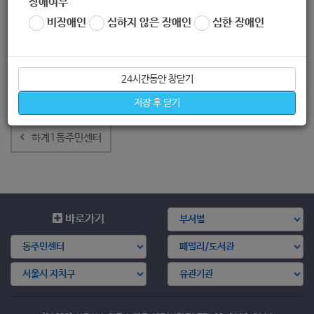
장애여부
비장애인
심하지 않은 장애인
심한 장애인
24시간동안 창닫기
저장 후 닫기
글
내
하계1동주민센터
비
게
이
션
바로가기