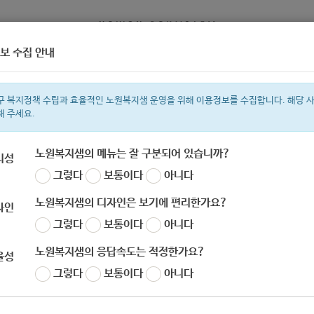
보 수집 안내
정보
복지서비스 신청
복지
구 복지정책 수립과 효율적인 노원복지샘 운영을 위해 이용정보를 수집합니다. 해당 
해 주세요.
노원복지샘의 메뉴는 잘 구분되어 있습니까?
리성
그렇다
보통이다
아니다
색어
복지관
지원금
이용시설
ìº
성민복지관
쉼터
임산부
휠체어
노원복지샘의 디자인은 보기에 편리한가요?
자인
그렇다
보통이다
아니다
노원복지샘의 응답속도는 적정한가요?
율성
그렇다
보통이다
아니다