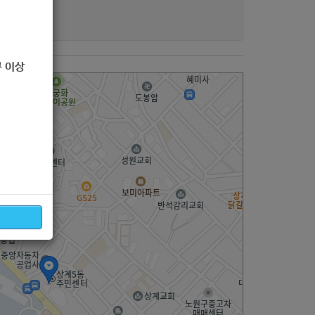
 이상
(상계동) 상계5동주민센터