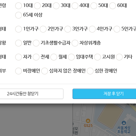
연령
10대
20대
30대
40대
50대
60대
02-2116-2316
65세 이상
형태
1인가구
2인가구
3인가구
4인가구
5인가구
서울시 노원구 한글비석로 434
상황
일반
기초생활수급자
차상위계층
형태
자가
전세
월세
임대주택
고시원
기타
여부
비장애인
심하지 않은 장애인
심한 장애인
24시간동안 창닫기
저장 후 닫기