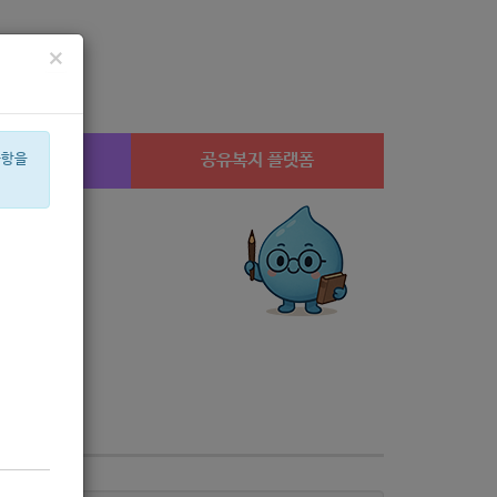
×
시설찾기
공유복지 플랫폼
사항을
미용
행사
유공
체육
월세
사업자
신장
설
네이버
평화
남