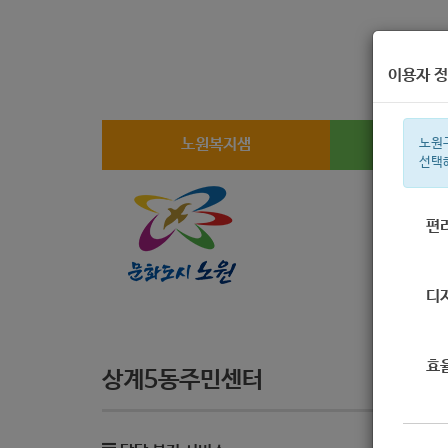
이용자 정
노원복지샘
복지
노원
선택
편
주간 인기검
디
효
상계5동주민센터