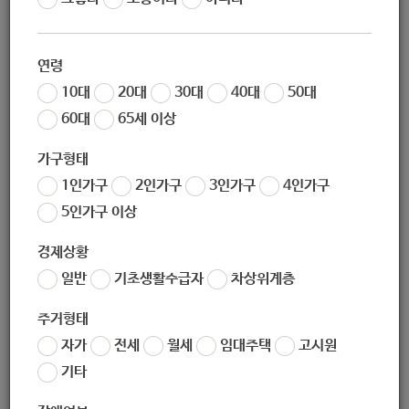
[평생건강관리사업 : 건강 지원]
[지역사회중심재활사업 : 건강 지원]
연령
10대
20대
30대
40대
50대
60대
65세 이상
가구형태
1인가구
2인가구
3인가구
4인가구
5인가구 이상
경제상황
일반
기초생활수급자
차상위계층
주거형태
자가
전세
월세
임대주택
고시원
기타