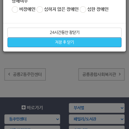
장애여부
비장애인
심하지 않은 장애인
심한 장애인
24시간동안 창닫기
저장 후 닫기
글
내
공릉2동주민센터
공릉종합사회복지관
비
게
이
션
바로가기