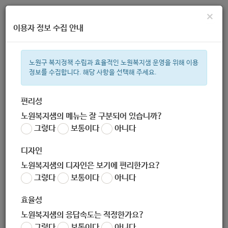
×
이용자 정보 수집 안내
노원구 복지정책 수립과 효율적인 노원복지샘 운영을 위해 이용
정보를 수집합니다. 해당 사항을 선택해 주세요.
주간 인기검색어
복지관
지원금
ìº
이용시설
성민복지관
쉼터
임산부
월
편리성
노원복지샘의 메뉴는 잘 구분되어 있습니까?
한눈으로 보는 복지 정보
그렇다
보통이다
아니다
디자인
노원복지샘의 디자인은 보기에 편리한가요?
그렇다
보통이다
아니다
노원구 마들보건지소
효율성
노원복지샘의 응답속도는 적정한가요?
담당 복지 서비스
그렇다
보통이다
아니다