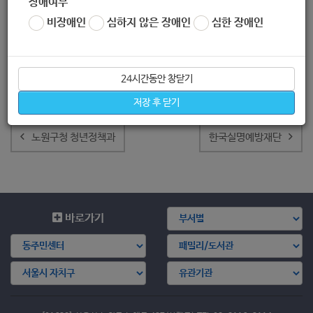
장애여부
비장애인
심하지 않은 장애인
심한 장애인
24시간동안 창닫기
저장 후 닫기
글
내
노원구청 청년정책과
한국실명예방재단
비
게
이
션
바로가기