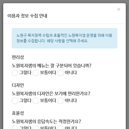
×
이용자 정보 수집 안내
노원구 복지정책 수립과 효율적인 노원복지샘 운영을 위해 이용
정보를 수집합니다. 해당 사항을 선택해 주세요.
주간 인기검색어
복지관
지원금
ìº
이용시설
성민복지관
임산부
쉼터
상
편리성
노원복지샘의 메뉴는 잘 구분되어 있습니까?
한눈으로 보는 복지 정보
그렇다
보통이다
아니다
디자인
노원복지샘의 디자인은 보기에 편리한가요?
그렇다
보통이다
아니다
노원구청 평생학습과
효율성
노원복지샘의 응답속도는 적정한가요?
담당 복지 서비스
그렇다
보통이다
아니다