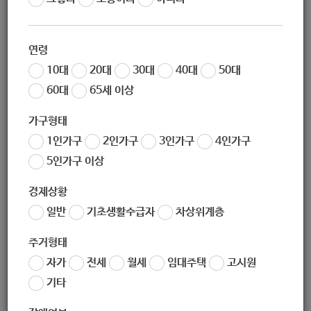
[장애인활동지원 : 장애인 일상생활 지원]
[장애인 일자리 사업 : 장애인 일자리 지원]
연령
10대
20대
30대
40대
50대
[장애인등록 사업 : 장애인 지원]
60대
65세 이상
[장애정도 심사용 진단서 발급 및 검사비 지원 : 저소득 장
가구형태
애인 지원]
1인가구
2인가구
3인가구
4인가구
[발달장애인 주간활동서비스 : 장애인 일상생활 지원]
5인가구 이상
[청소년 발달장애학생 방과후 활동서비스 : 장애인 일상생
경제상황
활 지원]
일반
기초생활수급자
차상위계층
[노원장애인가족지원센터 운영 : 맞춤형지원사업, 역량강
주거형태
화사업, 긴급돌봄지원사업, 미래설계지원사업, 친화환경조성
자가
전세
월세
임대주택
고시원
및 지원모델개발사업, 홍보사업 등]
기타
[전동보장구 급속충전기 운영 : 장애인 일상생활 지원]