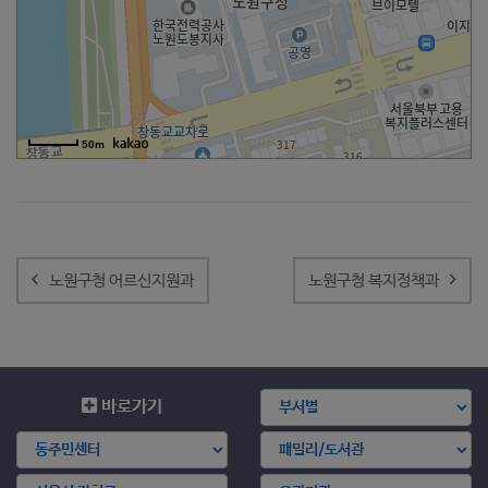
50m
글
내
노원구청 어르신지원과
노원구청 복지정책과
비
게
이
션
바로가기