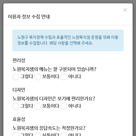
×
이용자 정보 수집 안내
노원구 복지정책 수립과 효율적인 노원복지샘 운영을 위해 이용
정보를 수집합니다. 해당 사항을 선택해 주세요.
주간 인기검색어
복지관
지원금
이용시설
ìº
성민복지관
쉼터
월세
체육
편리성
노원복지샘의 메뉴는 잘 구분되어 있습니까?
한눈으로 보는 복지 정보
그렇다
보통이다
아니다
디자인
노원복지샘의 디자인은 보기에 편리한가요?
그렇다
보통이다
아니다
노원구청 장애인복지과
효율성
노원복지샘의 응답속도는 적정한가요?
담당 복지 서비스
그렇다
보통이다
아니다