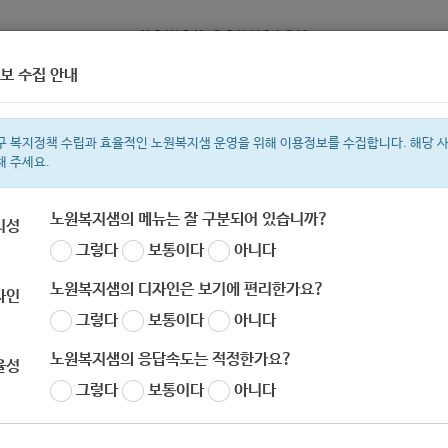
보 수집 안내
정보
복지서비스 신청
복지
구 복지정책 수립과 효율적인 노원복지샘 운영을 위해 이용정보를 수집합니다. 해당 
해 주세요.
노원복지샘의 메뉴는 잘 구분되어 있습니까?
리성
그렇다
보통이다
아니다
색어
복지관
지원금
이용시설
ìº
성민복지관
쉼터
월세
체육
임
노원복지샘의 디자인은 보기에 편리한가요?
자인
그렇다
보통이다
아니다
노원복지샘의 응답속도는 적정한가요?
율성
그렇다
보통이다
아니다