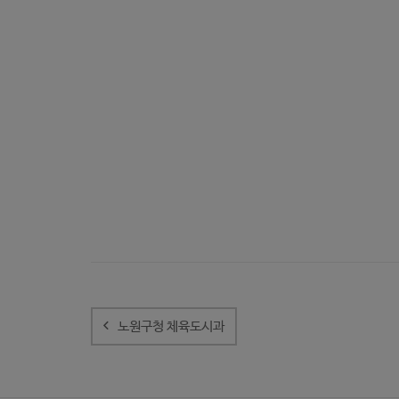
글
내
노원구청 체육도시과
비
게
이