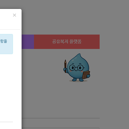
×
시설찾기
공유복지 플랫폼
사항을
산부
설
공모
교육
룸
성민
캠페인
고용장려금
노년
수당
아픈