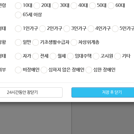
연령
10대
20대
30대
40대
50대
60대
65세 이상
형태
1인가구
2인가구
3인가구
4인가구
5인가구
상황
일반
기초생활수급자
차상위계층
형태
자가
전세
월세
임대주택
고시원
기타
여부
비장애인
심하지 않은 장애인
심한 장애인
24시간동안 창닫기
저장 후 닫기