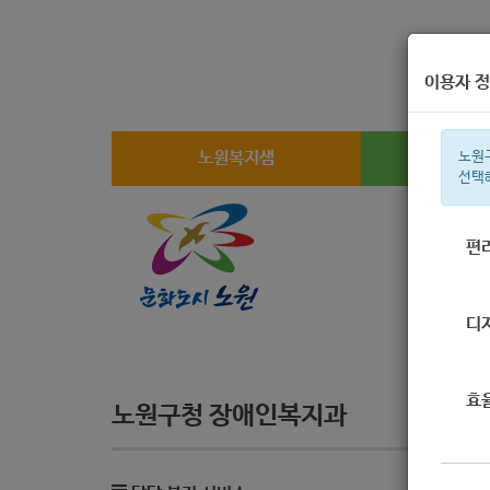
이용자 정
노원복지샘
복지
노원
선택
편
주간 인기검
디
효
노원구청 장애인복지과