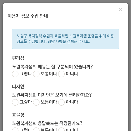
×
이용자 정보 수집 안내
노원구 복지정책 수립과 효율적인 노원복지샘 운영을 위해 이용
정보를 수집합니다. 해당 사항을 선택해 주세요.
주간 인기검색어
복지관
지원금
이용시설
ìº
성민복지관
쉼터
임산부
아
편리성
노원복지샘의 메뉴는 잘 구분되어 있습니까?
한눈으로 보는 복지 정보
그렇다
보통이다
아니다
디자인
노원복지샘의 디자인은 보기에 편리한가요?
그렇다
보통이다
아니다
노원구청 어르신지원과
효율성
노원복지샘의 응답속도는 적정한가요?
담당 복지 서비스
그렇다
보통이다
아니다