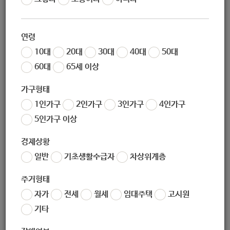
[노인맞춤돌봄서비스 : 어르신지원]
연령
10대
20대
30대
40대
50대
60대
65세 이상
가구형태
1인가구
2인가구
3인가구
4인가구
5인가구 이상
경제상황
일반
기초생활수급자
차상위계층
주거형태
자가
전세
월세
임대주택
고시원
기타