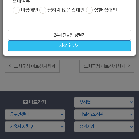
장애여부
비장애인
심하지 않은 장애인
심한 장애인
24시간동안 창닫기
저장 후 닫기
글
내
노원구청 어르신지원과
노원구청 어르신지원과
비
게
이
션
바로가기