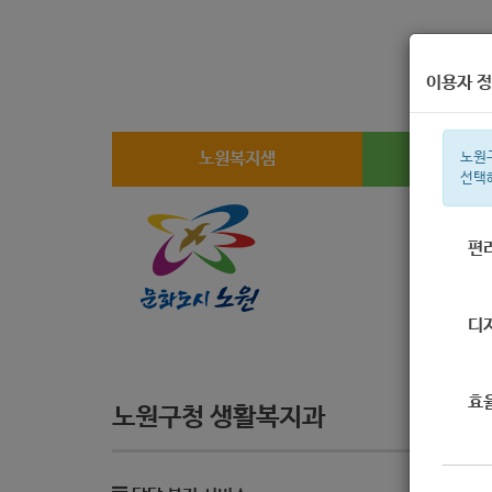
이용자 정
노원복지샘
복지
노원
선택
편
주간 인기검
디
효
노원구청 생활복지과