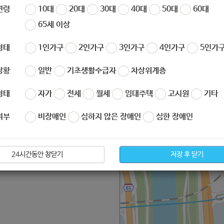
연령
10대
20대
30대
40대
50대
60대
02-2116-3706~7
65세 이상
형태
1인가구
2인가구
3인가구
4인가구
5인가구
서울시 노원구 노해로 437
 지원]
상황
일반
기초생활수급자
차상위계층
형태
자가
전세
월세
임대주택
고시원
기타
신 지원]
여부
비장애인
심하지 않은 장애인
심한 장애인
24시간동안 창닫기
저장 후 닫기
활 지원]