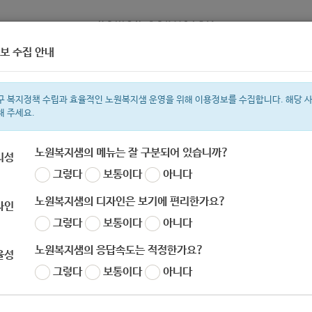
보 수집 안내
정보
복지서비스 신청
복지
구 복지정책 수립과 효율적인 노원복지샘 운영을 위해 이용정보를 수집합니다. 해당 
해 주세요.
노원복지샘의 메뉴는 잘 구분되어 있습니까?
리성
그렇다
보통이다
아니다
색어
복지관
지원금
이용시설
ìº
성민복지관
쉼터
월세
체육
임
노원복지샘의 디자인은 보기에 편리한가요?
자인
그렇다
보통이다
아니다
노원복지샘의 응답속도는 적정한가요?
율성
그렇다
보통이다
아니다