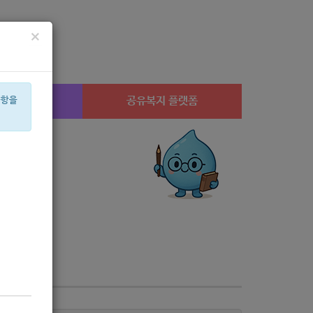
×
시설찾기
공유복지 플랫폼
사항을
산부
설
공모
캠페인
고용장려금
노년
수당
아픈아이
경지
유급