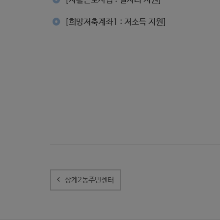
[희망저축계좌1 : 저소득 지원]
글
내
상계2동주민센터
비
게
이