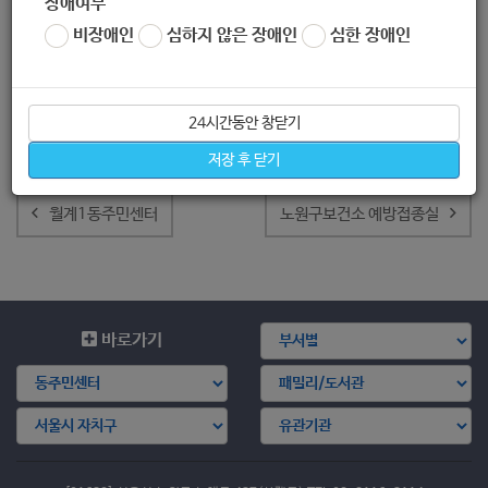
장애여부
비장애인
심하지 않은 장애인
심한 장애인
24시간동안 창닫기
저장 후 닫기
글
내
월계1동주민센터
노원구보건소 예방접종실
비
게
이
션
바로가기