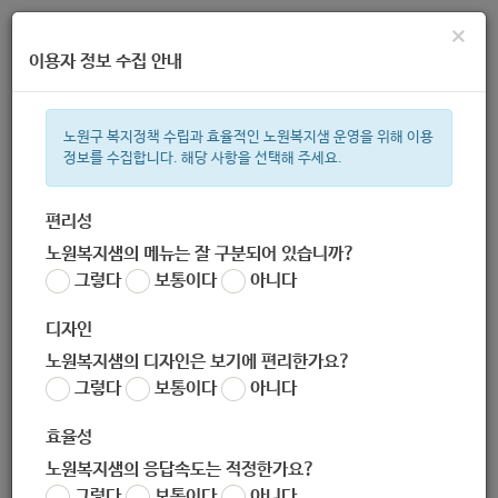
×
이용자 정보 수집 안내
노원구 복지정책 수립과 효율적인 노원복지샘 운영을 위해 이용
정보를 수집합니다. 해당 사항을 선택해 주세요.
주간 인기검색어
복지관
지원금
이용시설
ìº
성민복지관
쉼터
신장
임산
편리성
노원복지샘의 메뉴는 잘 구분되어 있습니까?
한눈으로 보는 복지 정보
그렇다
보통이다
아니다
디자인
노원복지샘의 디자인은 보기에 편리한가요?
그렇다
보통이다
아니다
노원구청 감사담당관
효율성
노원복지샘의 응답속도는 적정한가요?
담당 복지 서비스
그렇다
보통이다
아니다