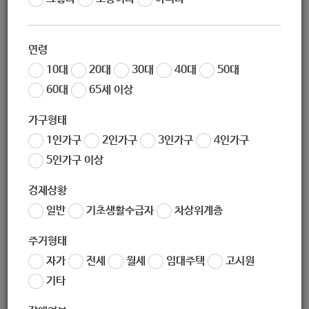
연령
10대
20대
30대
40대
50대
02-2116-3067
60대
65세 이상
가구형태
1인가구
2인가구
3인가구
4인가구
5인가구 이상
경제상황
일반
기초생활수급자
차상위계층
주거형태
자가
전세
월세
임대주택
고시원
기타