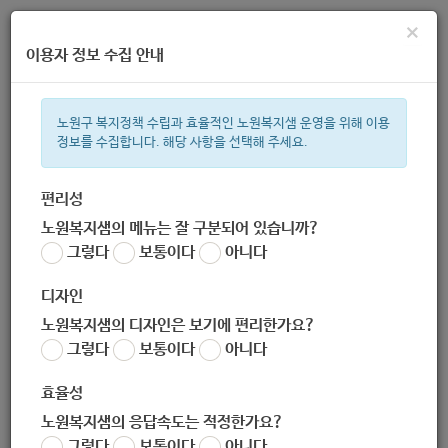
×
이용자 정보 수집 안내
노원구 복지정책 수립과 효율적인 노원복지샘 운영을 위해 이용
정보를 수집합니다. 해당 사항을 선택해 주세요.
주간 인기검색어
지원금
복지관
이용시설
ìº
성민복지관
쉼터
월세
임산
편리성
노원복지샘의 메뉴는 잘 구분되어 있습니까?
한눈으로 보는 복지 정보
그렇다
보통이다
아니다
디자인
노원복지샘의 디자인은 보기에 편리한가요?
그렇다
보통이다
아니다
효율성
검색 결과가 없습니다.
노원복지샘의 응답속도는 적정한가요?
그렇다
보통이다
아니다