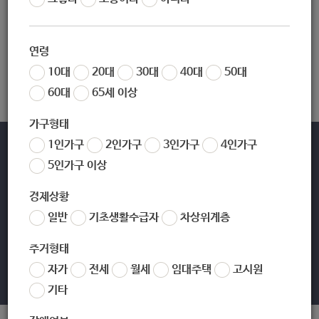
검색어로 조회된 내용이 없습니다. 다른 검색어로 다시 시도하십시오.
연령
10대
20대
30대
40대
50대
60대
65세 이상
가구형태
1인가구
2인가구
3인가구
4인가구
바로가기
5인가구 이상
경제상황
일반
기초생활수급자
차상위계층
주거형태
[01689] 서울시 노원구 노해로 437(상계동) TEL 02-2116-3114
02-2116-3000,3301(야간,공휴일/당직실) FAX 02-2116-4666
자가
전세
월세
임대주택
고시원
Copyright ©2019 노원복지샘. All rights reserved.
기타