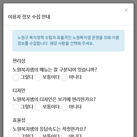
×
이용자 정보 수집 안내
노원구 복지정책 수립과 효율적인 노원복지샘 운영을 위해 이용
정보를 수집합니다. 해당 사항을 선택해 주세요.
주간 인기검색어
복지관
지원금
이용시설
ìº
성민복지관
쉼터
미용
신장
편리성
노원복지샘의 메뉴는 잘 구분되어 있습니까?
한눈으로 보는 복지 정보
그렇다
보통이다
아니다
디자인
노원복지샘의 디자인은 보기에 편리한가요?
그렇다
보통이다
아니다
효율성
검색 결과가 없습니다.
노원복지샘의 응답속도는 적정한가요?
그렇다
보통이다
아니다