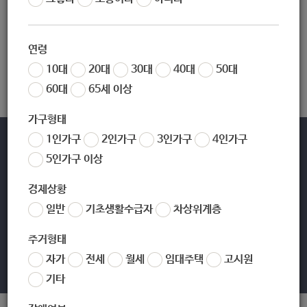
검색어로 조회된 내용이 없습니다. 다른 검색어로 다시 시도하십시오.
연령
10대
20대
30대
40대
50대
60대
65세 이상
가구형태
1인가구
2인가구
3인가구
4인가구
바로가기
5인가구 이상
경제상황
일반
기초생활수급자
차상위계층
주거형태
[01689] 서울시 노원구 노해로 437(상계동) TEL 02-2116-3114
02-2116-3000,3301(야간,공휴일/당직실) FAX 02-2116-4666
자가
전세
월세
임대주택
고시원
Copyright ©2019 노원복지샘. All rights reserved.
기타