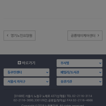
글
내
영기노인요양원
공릉데이케어센터
비
게
이
션
바로가기
[01689] 서울시 노원구 노해로 437(상계동) TEL 02-2116-3114
02-2116-3000,3301(야간,공휴일/당직실) FAX 02-2116-4666