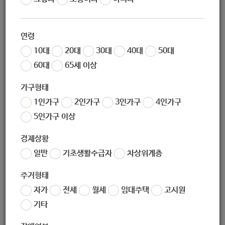
02-939-0735
연령
02-939-6526
10대
20대
30대
40대
50대
60대
65세 이상
hongpa73@hanmail.net
가구형태
1인가구
2인가구
3인가구
4인가구
http://silver.hongpa.or.kr/
5인가구 이상
경제상황
(우) 01623
서울특별시 노원구 동일로248길 30 (상계동)
일반
기초생활수급자
차상위계층
주거형태
서울특별시 노원구 동일로248길 30 (상계동)
자가
전세
월세
임대주택
고시원
기타