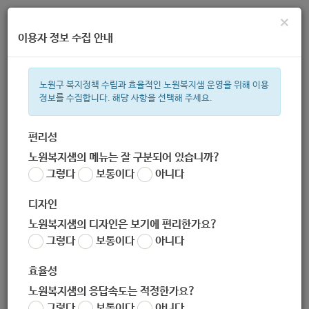
×
이용자 정보 수집 안내
노원구 복지정책 수립과 효율적인 노원복지샘 운영을 위해 이용
정보를 수집합니다. 해당 사항을 선택해 주세요.
주간 인기검색어
복지관
지원금
이용시설
ìº
성민복지관
쉼터
신장
임산
편리성
노원복지샘의 메뉴는 잘 구분되어 있습니까?
한눈으로 보는 복지 정보
그렇다
보통이다
아니다
디자인
노원복지샘의 디자인은 보기에 편리한가요?
그렇다
보통이다
아니다
홍파양로원
효율성
노원복지샘의 응답속도는 적정한가요?
그렇다
보통이다
아니다