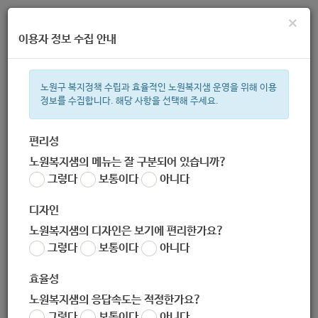
×
이용자 정보 수집 안내
노원구 복지정책 수립과 효율적인 노원복지샘 운영을 위해 이용
정보를 수집합니다. 해당 사항을 선택해 주세요.
주간 인기검색어
복지관
지원금
이용시설
ìº
성민복지관
쉼터
월세
체육
편리성
노원복지샘의 메뉴는 잘 구분되어 있습니까?
한눈으로 보는 복지 정보
그렇다
보통이다
아니다
디자인
노원복지샘의 디자인은 보기에 편리한가요?
그렇다
보통이다
아니다
하하센터
효율성
노원복지샘의 응답속도는 적정한가요?
그렇다
보통이다
아니다