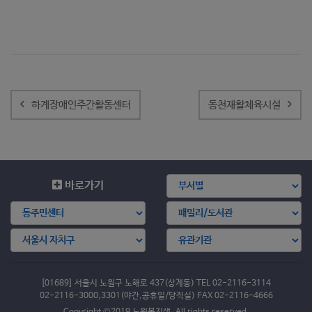
글
내
하계장애인주간활동센터
동천재활체육시설
비
게
이
션
바로가기
[01689] 서울시 노원구 노해로 437(상계동) TEL 02-2116-3114
02-2116-3000,3301(야간,공휴일/당직실) FAX 02-2116-4666