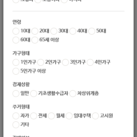
02-521-5471
연령
02-6221-5471
10대
20대
30대
40대
50대
60대
65세 이상
ridrik2011@naver.com
가구형태
1인가구
2인가구
3인가구
4인가구
http://cafe.daum.net/daycare2011
5인가구 이상
경제상황
(우) 01666
서울시 노원구 한글비석로24가길 72-20 (상계동)
일반
기초생활수급자
차상위계층
주거형태
서울시 노원구 한글비석로24가길 72-20 (상계동)
자가
전세
월세
임대주택
고시원
기타