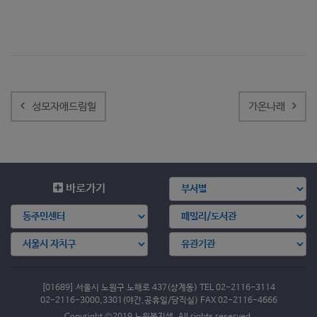
글
내
성모자애드림힐
가온나래
비
게
이
션
바로가기
[01689] 서울시 노원구 노해로 437(상계동) TEL 02-2116-3114
02-2116-3000,3301(야간,공휴일/당직실) FAX 02-2116-4666