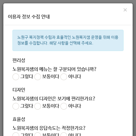
×
이용자 정보 수집 안내
노원구 복지정책 수립과 효율적인 노원복지샘 운영을 위해 이용
정보를 수집합니다. 해당 사항을 선택해 주세요.
주간 인기검색어
복지관
지원금
ìº
이용시설
성민복지관
임산부
쉼터
체
편리성
노원복지샘의 메뉴는 잘 구분되어 있습니까?
한눈으로 보는 복지 정보
그렇다
보통이다
아니다
디자인
노원복지샘의 디자인은 보기에 편리한가요?
그렇다
보통이다
아니다
하늬네
효율성
노원복지샘의 응답속도는 적정한가요?
그렇다
보통이다
아니다