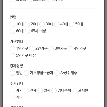
02-930-9361
연령
10대
20대
30대
40대
50대
60대
65세 이상
honey9309361@daum.net
가구형태
1인가구
2인가구
3인가구
4인가구
5인가구 이상
경제상황
(우)
서울시 노원구 상계동
일반
기초생활수급자
차상위계층
주거형태
자가
전세
월세
임대주택
고시원
기타