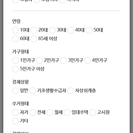
02-978-4510
연령
10대
20대
30대
40대
50대
60대
65세 이상
tebah-home@naver.com
가구형태
1인가구
2인가구
3인가구
4인가구
5인가구 이상
경제상황
(우)
서울특별시 노원구 상계동
일반
기초생활수급자
차상위계층
주거형태
자가
전세
월세
임대주택
고시원
기타