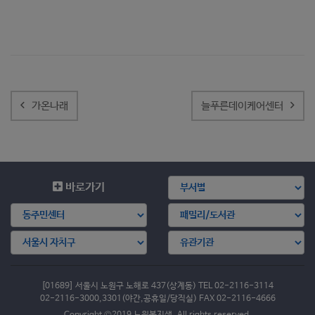
글
내
가온나래
늘푸른데이케어센터
비
게
이
션
바로가기
[01689] 서울시 노원구 노해로 437(상계동) TEL 02-2116-3114
02-2116-3000,3301(야간,공휴일/당직실) FAX 02-2116-4666