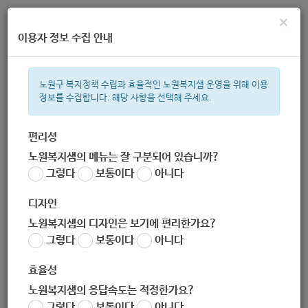
×
이용자 정보 수집 안내
노원구 복지정책 수립과 효율적인 노원복지샘 운영을 위해 이용
정보를 수집합니다. 해당 사항을 선택해 주세요.
주간 인기검색어
지원금
복지관
이용시설
성민복지관
ìº
쉼터
월세
휠체
편리성
노원복지샘의 메뉴는 잘 구분되어 있습니까?
한눈으로 보는 복지 정보
그렇다
보통이다
아니다
디자인
노원복지샘의 디자인은 보기에 편리한가요?
그렇다
보통이다
아니다
테바그룹홈
효율성
노원복지샘의 응답속도는 적정한가요?
그렇다
보통이다
아니다