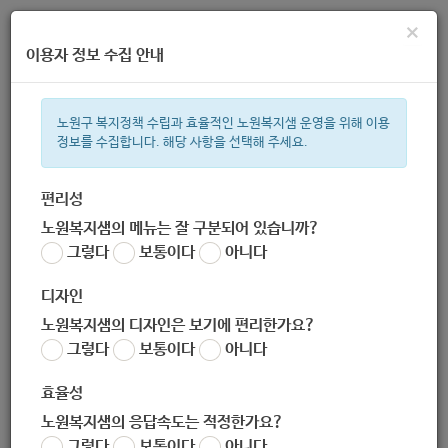
×
이용자 정보 수집 안내
노원구 복지정책 수립과 효율적인 노원복지샘 운영을 위해 이용
정보를 수집합니다. 해당 사항을 선택해 주세요.
주간 인기검색어
복지관
지원금
이용시설
성민복지관
ìº
쉼터
월세
í©ê
편리성
노원복지샘의 메뉴는 잘 구분되어 있습니까?
한눈으로 보는 복지 정보
그렇다
보통이다
아니다
디자인
노원복지샘의 디자인은 보기에 편리한가요?
그렇다
보통이다
아니다
중계데이케어센터
효율성
노원복지샘의 응답속도는 적정한가요?
그렇다
보통이다
아니다