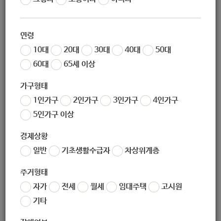
02-952-0502
연령
02-952-0353
10대
20대
30대
40대
50대
60대
65세 이상
junggyeday@naver.com
가구형태
1인가구
2인가구
3인가구
4인가구
5인가구 이상
경제상황
(우) 01711
서울특별시 노원구 덕릉로 662, 1,2층 (중계동, 중계3단지
일반
기초생활수급자
차상위계층
주공영구임대아파트)
주거형태
자가
전세
월세
임대주택
고시원
서울특별시 노원구 덕릉로 662, 1,2층 (중계동, 중계3단지주공영
기타
구임대아파트)