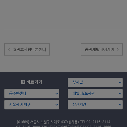
글
내
월계효사랑나눔센터
중계재활데이케어
비
게
이
션
바로가기
[01689] 서울시 노원구 노해로 437(상계동) TEL 02-2116-3114